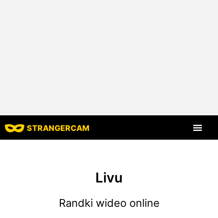
STRANGERCAM
Strona główna
Wszystkie recenzje
Wszystkie funkcje
Livu
Randki wideo online