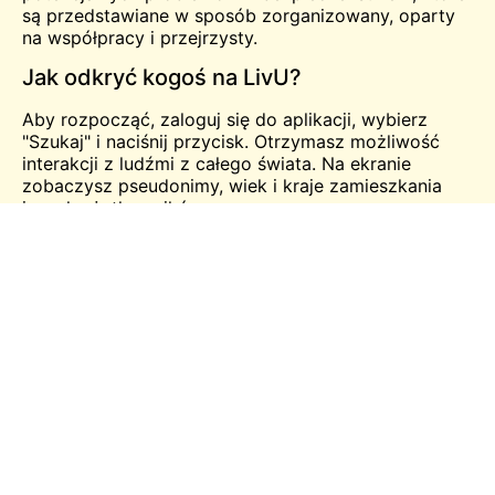
są przedstawiane w sposób zorganizowany, oparty
na współpracy i przejrzysty.
Jak odkryć kogoś na LivU?
Aby rozpocząć, zaloguj się do aplikacji, wybierz
"Szukaj" i naciśnij przycisk. Otrzymasz możliwość
interakcji z ludźmi z całego świata. Na ekranie
zobaczysz pseudonimy, wiek i kraje zamieszkania
innych użytkowników.
Jeśli podoba Ci się dana osoba, możesz przesunąć
palcem dalej i znaleźć inny wybór. Nie jest konieczne
zadowalanie się kimkolwiek na platformie. Szanujemy
Twój wybór. Sprawiliśmy więc, że cały proces
filtrowania i odkrywania kogoś jest tak wygodny, jak
to tylko możliwe.
Wnioski
LivU to
czat wideo
aplikacja, która pozwala na
prowadzenie prawdziwie losowych czatów wideo z
wieloma innymi osobami z całego świata.