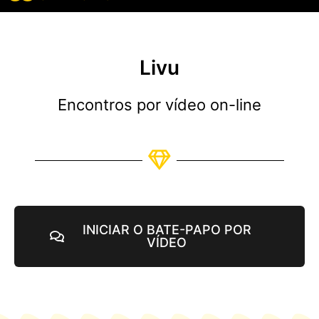
Todas as avaliaç
Todos os recursos
Livu
Encontros por vídeo on-line
INICIAR O BATE-PAPO POR
VÍDEO