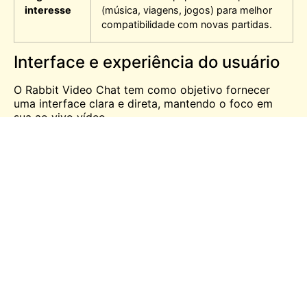
interesse
(música, viagens, jogos) para melhor
compatibilidade com novas partidas.
Interface e experiência do usuário
O Rabbit Video Chat tem como objetivo fornecer
uma interface clara e direta, mantendo o foco em
sua
ao vivo
vídeo.
Design e navegação
Controles minimalistas
: Os botões “Iniciar”,
“Parar” e “Próximo” claramente marcados
facilitam o gerenciamento dos bate-papos.
Menus baseados em ícones
: Filtros, bate-papo
por texto e outros recursos são acessíveis por
meio de ícones intuitivos.
Layout responsivo
: De smartphones a
monitores grandes, a interface se adapta sem
problemas.
Personalização