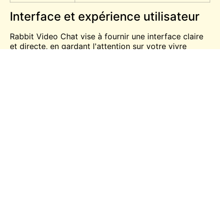
Interface et expérience utilisateur
Rabbit Video Chat vise à fournir une interface claire
et directe, en gardant l'attention sur votre
vivre
vidéo.
Conception et navigation
Contrôles minimalistes
: Les boutons
“Démarrer”, “Arrêter” et “Suivant”, clairement
identifiés, facilitent la gestion des chats.
Menus basés sur des icônes
: Les filtres, le chat
textuel et d'autres fonctions sont accessibles
via des icônes intuitives.
Mise en page réactive
: Des smartphones aux
grands écrans, l'interface s'adapte en douceur.
Personnalisation
Profils optionnels
: Utilisez un surnom ou restez
anonyme pour préserver votre vie privée.