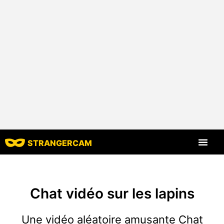
STRANGERCAM
Tous les comm
Toutes les cara
Chat vidéo sur les lapins
Une vidéo aléatoire amusante Chat