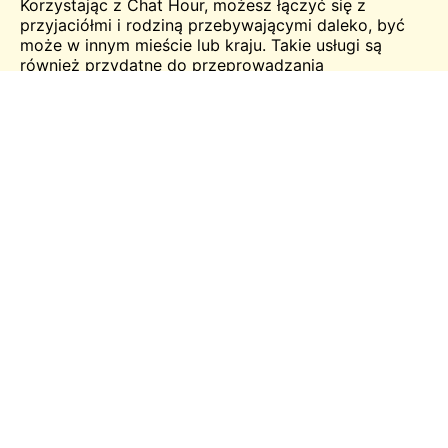
Korzystając z Chat Hour, możesz łączyć się z
przyjaciółmi i rodziną przebywającymi daleko, być
może w innym mieście lub kraju. Takie usługi są
również przydatne do przeprowadzania
wideokonferencji. Internet zdołał zmniejszyć
odległość dzięki dodatkowym udogodnieniom, takim
jak mikrofony i kamery internetowe. Powinieneś w
pełni wykorzystać takie portale i zaawansowaną
technologię, aby cieszyć się rozmowami wideo ze
wszystkimi.
Chat Hour Cechy