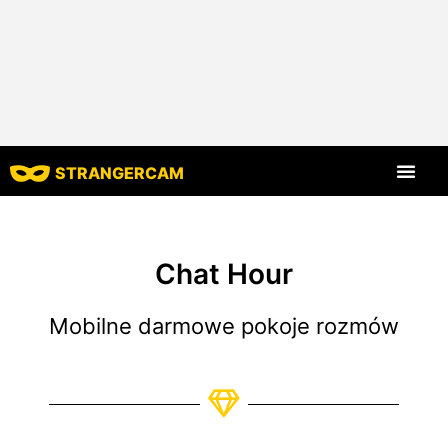
STRANGERCAM
Strona główna
Wszystkie recenzje
Wszystkie funkcje
Chat Hour
Mobilne darmowe pokoje rozmów