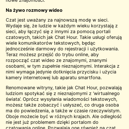
nowe znajomości.
Na żywo
rozmowy wideo
Czat jest uważany za najnowszą modę w sieci.
Wydaje się, że ludzie w każdym wieku korzystają z
sieci, aby łączyć się z innymi za pomocą portali
czatowych, takich jak Chat Hour. Takie usługi oferują
wiele komunikatorów tekstowych, będąc
jednocześnie
darmowy
do rejestracji i użytkowania.
Teraz możesz przejść do trybu online, aby
rozpocząć czat wideo ze znajomymi, znanymi
osobami, w tym zupełnie nieznajomymi. Interakcja z
nimi wymaga jedynie dotknięcia przycisku i użycia
kamery internetowej lub aparatu smartfona.
Renomowane witryny, takie jak Chat Hour, pozwalają
ludziom spotykać się z nieznajomymi z ‘wirtualnego
świata’. Oprócz wysyłania wiadomości tekstowych,
możesz także zobaczyć i usłyszeć, co druga osoba
ma do powiedzenia, a także w czasie rzeczywistym.
Oboje możecie być w różnych krajach. Ale odległość
nie jest już problemem dzięki portalom do
czatowania online. Pozwalają one również na
czat