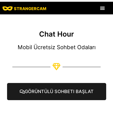
STRANGERCAM
Tüm Yorumlar
Tüm Özellikle
Chat Hour
Mobil Ücretsiz Sohbet Odaları
GÖRÜNTÜLÜ SOHBETI BAŞLAT