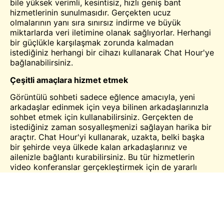
bile yüksek verimli, kesintisiz, hızlı geniş bant
hizmetlerinin sunulmasıdır. Gerçekten ucuz
olmalarının yanı sıra sınırsız indirme ve büyük
miktarlarda veri iletimine olanak sağlıyorlar. Herhangi
bir güçlükle karşılaşmak zorunda kalmadan
istediğiniz herhangi bir cihazı kullanarak Chat Hour'ye
bağlanabilirsiniz.
Çeşitli amaçlara hizmet etmek
Görüntülü sohbeti sadece eğlence amacıyla, yeni
arkadaşlar edinmek için veya bilinen arkadaşlarınızla
sohbet etmek için kullanabilirsiniz. Gerçekten de
istediğiniz zaman sosyalleşmenizi sağlayan harika bir
araçtır. Chat Hour'yi kullanarak, uzakta, belki başka
bir şehirde veya ülkede kalan arkadaşlarınız ve
ailenizle bağlantı kurabilirsiniz. Bu tür hizmetlerin
video konferanslar gerçekleştirmek için de yararlı
olduğu görülmüştür. İnternet, mikrofon ve web
kamerası gibi ek olanaklarla mesafeyi azaltmayı
başardı. Herkesle görüntülü sohbetin tadını çıkarmak
için bu tür portallardan ve ileri teknolojiden tam
olarak yararlanmalısınız.