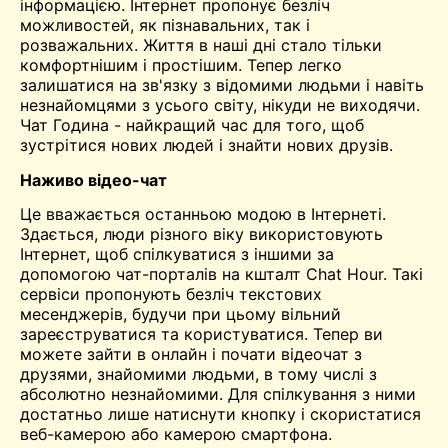
інформацією. Інтернет пропонує безліч
можливостей, як пізнавальних, так і
розважальних. Життя в наші дні стало тільки
комфортнішим і простішим. Тепер легко
залишатися на зв'язку з відомими людьми і навіть
незнайомцями з усього світу, нікуди не виходячи.
Чат
Година - найкращий час для того, щоб
зустрітися
нових людей і знайти нових друзів.
Наживо
відео-чат
Це вважається останньою модою в Інтернеті.
Здається, люди різного віку використовують
Інтернет, щоб спілкуватися з іншими за
допомогою чат-порталів на кшталт Chat Hour. Такі
сервіси пропонують безліч текстових
месенджерів, будучи при цьому
вільний
зареєструватися та користуватися. Тепер ви
можете зайти в онлайн і почати відеочат з
друзями, знайомими людьми, в тому числі з
абсолютно незнайомими. Для спілкування з ними
достатньо лише натиснути кнопку і скористатися
веб-камерою або камерою смартфона.