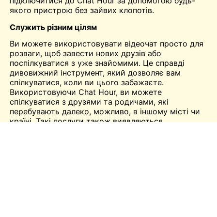
підключитися до Chat Hour за допомогою будь-
якого пристрою без зайвих клопотів.
Служить різним цілям
Ви можете використовувати відеочат просто для
розваги, щоб завести нових друзів або
поспілкуватися з уже знайомими. Це справді
дивовижний інструмент, який дозволяє вам
спілкуватися, коли ви цього забажаєте.
Використовуючи Chat Hour, ви можете
спілкуватися з друзями та родичами, які
перебувають далеко, можливо, в іншому місті чи
країні. Такі послуги також виявляються
корисними для проведення відеоконференцій.
Інтернет дозволив скоротити відстань завдяки
додатковим можливостям, таким як мікрофони та
веб-камери. Ви повинні повною мірою
скористатися перевагами таких порталів і
передових технологій, щоб насолоджуватися
відеочатами з усіма бажаючими.