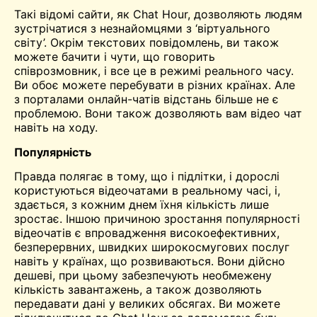
Такі відомі сайти, як Chat Hour, дозволяють людям
зустрічатися з незнайомцями з ‘віртуального
світу’. Окрім текстових повідомлень, ви також
можете бачити і чути, що говорить
співрозмовник, і все це в режимі реального часу.
Ви обоє можете перебувати в різних країнах. Але
з порталами онлайн-чатів відстань більше не є
проблемою. Вони також дозволяють вам
відео чат
навіть на ходу.
Популярність
Правда полягає в тому, що і підлітки, і дорослі
користуються відеочатами в реальному часі, і,
здається, з кожним днем їхня кількість лише
зростає. Іншою причиною зростання популярності
відеочатів є впровадження високоефективних,
безперервних, швидких широкосмугових послуг
навіть у країнах, що розвиваються. Вони дійсно
дешеві, при цьому забезпечують необмежену
кількість завантажень, а також дозволяють
передавати дані у великих обсягах. Ви можете