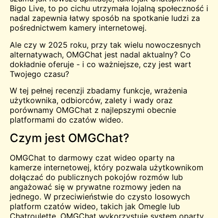
Bigo Live, to po cichu utrzymała lojalną społeczność i
nadal zapewnia łatwy sposób na
spotkanie
ludzi za
pośrednictwem kamery internetowej.
Ale czy w 2025 roku, przy tak wielu nowoczesnych
alternatywach, OMGChat jest nadal aktualny? Co
dokładnie oferuje - i co ważniejsze, czy jest wart
Twojego czasu?
W tej pełnej recenzji zbadamy funkcje, wrażenia
użytkownika, odbiorców, zalety i wady oraz
porównamy OMGChat z najlepszymi obecnie
platformami do czatów wideo.
Czym jest OMGChat?
OMGChat to darmowy czat wideo oparty na
kamerze internetowej, który pozwala użytkownikom
dołączać do publicznych pokojów rozmów lub
angażować się w prywatne rozmowy jeden na
jednego. W przeciwieństwie do czysto losowych
platform czatów wideo, takich jak
Omegle
lub
Chatroulette
, OMGChat wykorzystuje system oparty