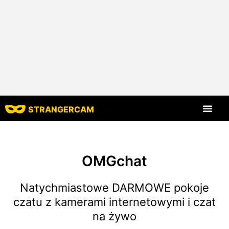
STRANGERCAM
Strona główna
Wszystkie recenzje
Wszystkie funkcje
OMGchat
Natychmiastowe DARMOWE pokoje
czatu z kamerami internetowymi i czat
na żywo