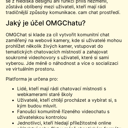
se z hlediska designu ani funkcí příliš nezměnil,
zůstává oblíbený mezi uživateli, kteří mají rádi
tradičnější způsoby komunikace.
cam chat
prostředí.
Jaký je účel OMGChatu?
OMGChat si klade za cíl vytvořit komunitní chat
zaměřený na webové kamery, kde si uživatelé mohou
prohlížet několik živých kamer, vstupovat do
tematických chatovacích místností a zahajovat
soukromé videohovory s uživateli, které si sami
vyberou. Jde méně o náhodnost a více o socializaci
ve virtuálním prostoru.
Platforma je určena pro:
Lidé, kteří mají rádi chatovací místnosti s
webkamerami staré školy
Uživatelé, kteří chtějí procházet a vybírat si, s
kým budou mluvit.
Fanoušci komunitně řízeného videochatu s
uživatelskou kontrolou
Jednotlivci, kteří hledají příležitostné online