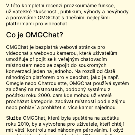
V této kompletní recenzi prozkoumáme funkce,
uživatelské zkušenosti, publikum, výhody a nevýhody
a porovnáme OMGChat s dnešními nejlepšími
platformami pro videochat.
Co je OMGChat?
OMGChat je bezplatná webová stránka pro
videochat s webovou kamerou, která uživatelům
umožňuje připojit se k veřejným chatovacím
místnostem nebo se zapojit do soukromých
konverzací jeden na jednoho. Na rozdíl od čistě
náhodných platforem pro videochat, jako je např.
Omegle
nebo
Chatroulette
, OMGChat používá systém
založený na místnostech, podobný systému z
počátku roku 2000.
cam
kde mohou uživatelé
procházet kategorie, zadávat místnosti podle zájmu
nebo pohlaví a prohlížet si více kamer najednou.
Služba OMGChat, která byla spuštěna na začátku
roku 2010, byla vytvořena pro uživatele, kteří chtějí
mít větší kontrolu nad náhodným párováním. I když