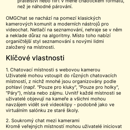
přátelství nebo flirt v méně chaotickém formátu,
než je náhodné párování.
OMGChat se nachází na pomezí klasických
kamerových komunit a moderních nástrojů pro
videochat. Netlačí na seznamování, nehraje se v něm
a neklade důraz na algoritmy. Místo toho nabízí
organičtější styl seznamování s novými lidmi
založený na místnosti.
Klíčové vlastnosti
1. Chatovací místnosti s webovou kamerou
Uživatelé mohou vstoupit do různých chatovacích
místností, z nichž mnohé jsou organizovány podle
pohlaví (např. "Pouze pro kluky", "Pouze pro holky",
"Páry"), místa nebo zájmu. Uvnitř každé místnosti se
uživatelé objevují na kameře a všichni mohou
navzájem vidět své videoklipy - podobně jako ve
virtuálním salónku ze staré školy.
2. Soukromý chat mezi kamerami
Kromě veřejných místností mohou uživatelé iniciovat