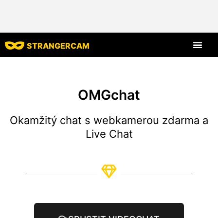
STRANGERCAM
Všechny recenze
Všechny funkce
OMGchat
Okamžitý chat s webkamerou zdarma a
Live Chat