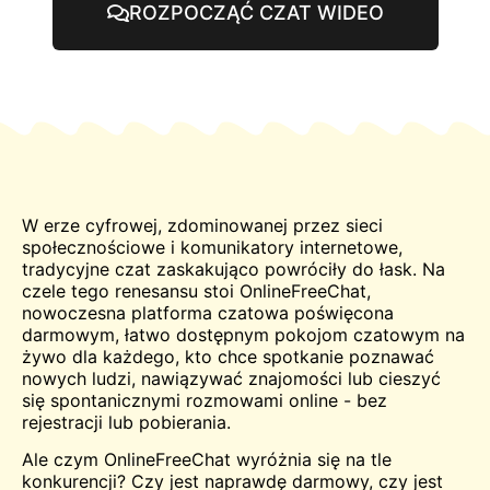
ROZPOCZĄĆ CZAT WIDEO
W erze cyfrowej, zdominowanej przez sieci
społecznościowe i komunikatory internetowe,
tradycyjne
czat
zaskakująco powróciły do łask. Na
czele tego renesansu stoi OnlineFreeChat,
nowoczesna platforma czatowa poświęcona
darmowym, łatwo dostępnym pokojom czatowym na
żywo dla każdego, kto chce
spotkanie
poznawać
nowych ludzi, nawiązywać znajomości lub cieszyć
się spontanicznymi rozmowami online - bez
rejestracji lub pobierania.
Ale czym OnlineFreeChat wyróżnia się na tle
konkurencji? Czy jest naprawdę darmowy, czy jest