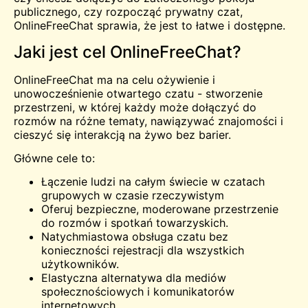
publicznego, czy rozpocząć prywatny czat,
OnlineFreeChat sprawia, że jest to łatwe i dostępne.
Jaki jest cel OnlineFreeChat?
OnlineFreeChat ma na celu ożywienie i
unowocześnienie otwartego czatu - stworzenie
przestrzeni, w której każdy może dołączyć do
rozmów na różne tematy, nawiązywać znajomości i
cieszyć się interakcją na żywo bez barier.
Główne cele to:
Łączenie ludzi na całym świecie w czatach
grupowych w czasie rzeczywistym
Oferuj bezpieczne, moderowane przestrzenie
do rozmów i spotkań towarzyskich.
Natychmiastowa obsługa czatu bez
konieczności rejestracji dla wszystkich
użytkowników.
Elastyczna alternatywa dla mediów
społecznościowych i komunikatorów
internetowych