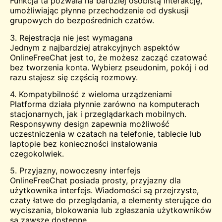
Funkcja ta pozwala na bardziej osobistą interakcję,
umożliwiając płynne przechodzenie od dyskusji
grupowych do bezpośrednich czatów.
3. Rejestracja nie jest wymagana
Jednym z najbardziej atrakcyjnych aspektów
OnlineFreeChat jest to, że możesz zacząć czatować
bez tworzenia konta. Wybierz pseudonim, pokój i od
razu stajesz się częścią rozmowy.
4. Kompatybilność z wieloma urządzeniami
Platforma działa płynnie zarówno na komputerach
stacjonarnych, jak i przeglądarkach mobilnych.
Responsywny design zapewnia możliwość
uczestniczenia w czatach na telefonie, tablecie lub
laptopie bez konieczności instalowania
czegokolwiek.
5. Przyjazny, nowoczesny interfejs
OnlineFreeChat posiada prosty, przyjazny dla
użytkownika interfejs. Wiadomości są przejrzyste,
czaty łatwe do przeglądania, a elementy sterujące do
wyciszania, blokowania lub zgłaszania użytkowników
są zawsze dostępne.