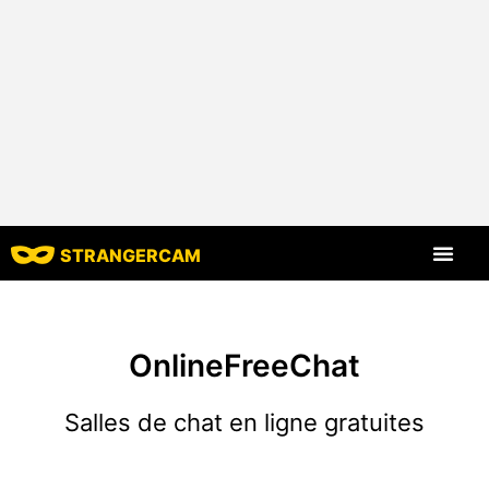
STRANGERCAM
Tous les comm
Toutes les cara
OnlineFreeChat
Salles de chat en ligne gratuites