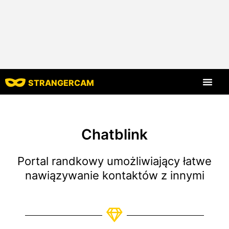
STRANGERCAM
Strona główna
Wszystkie recenzje
Wszystkie funkcje
Chatblink
Portal randkowy umożliwiający łatwe
nawiązywanie kontaktów z innymi