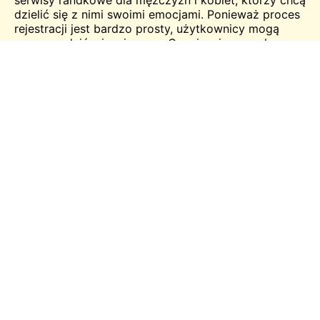
serwisy randkowe dla mężczyzn i kobiet, którzy chcą
dzielić się z nimi swoimi emocjami. Ponieważ proces
rejestracji jest bardzo prosty, użytkownicy mogą
zaoszczędzić więcej czasu. Co więcej, pozwala
użytkownikom znaleźć towarzyszy w różnych
kategoriach, pokazując w ten sposób sposoby na
rozwijanie więzi. Nowi użytkownicy powinni
zapoznać się z regulaminem przed przystąpieniem
do czatu na stronie.
Chatblink Cechy
Łatwe czaty