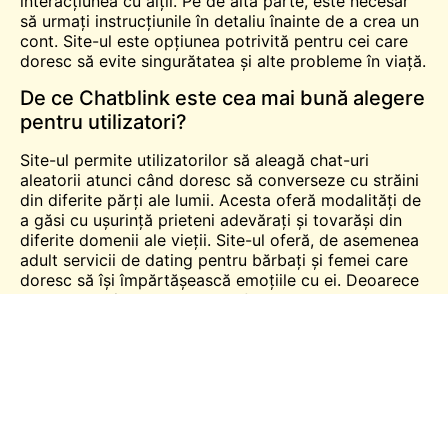
interacțiunea cu alții. Pe de altă parte, este necesar
să urmați instrucțiunile în detaliu înainte de a crea un
cont. Site-ul este opțiunea potrivită pentru cei care
doresc să evite singurătatea și alte probleme în viață.
De ce Chatblink este cea mai bună alegere
pentru utilizatori?
Site-ul permite utilizatorilor să aleagă chat-uri
aleatorii atunci când doresc să converseze cu străini
din diferite părți ale lumii. Acesta oferă modalități de
a găsi cu ușurință prieteni adevărați și tovarăși din
diferite domenii ale vieții. Site-ul oferă, de asemenea
adult
servicii de dating pentru bărbați și femei care
doresc să își împărtășească emoțiile cu ei. Deoarece
procesul de înregistrare este foarte simplu, utilizatorii
pot economisi mai mult timp. În plus, permite
utilizatorilor să găsească tovarăși în diferite categorii,
arătând astfel modalități de a dezvolta legături. Noii
membri ar trebui să înțeleagă termenii și condițiile
înainte de a intra într-o cameră de chat de pe site.