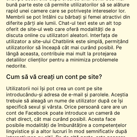
bună parte este că permite utilizatorilor să se alăture
rapid unei camere care se potrivește intereselor lor.
Membrii se pot întâlni cu bărbați și femei atractivi din
diferite părți ale lumii
.
Chat-ul text este un alt top
oferit de site-ul web care oferă modalități de a
discuta online cu utilizatori aleatori. Interfața de
utilizator a site-ului Chatblink este simplă, permițând
utilizatorilor să înceapă cât mai curând posibil. Pe
lângă aceasta, contribuie mai mult la protejarea
detaliilor clienților pentru a minimiza problemele
nedorite.
Cum să vă creați un cont pe site?
Utilizatorii noi își pot crea un cont pe site
introducându-și adresa de e-mail și parolele. Aceștia
trebuie să aleagă un nume de utilizator după ce își
specifică sexul și vârsta. Orice persoană care are un
cont de Facebook poate introduce un
cameră de
chat
direct, cât mai curând posibil
.
Acesta face
posibile modalități de îmbunătățire a competențelor
lingvistice și a altor lucruri în mod semnificativ după