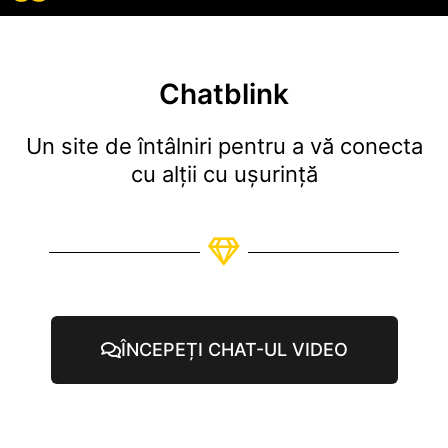
Toate recenziil
Toate caracte
Chatblink
Un site de întâlniri pentru a vă conecta
cu alții cu ușurință
ÎNCEPEȚI CHAT-UL VIDEO