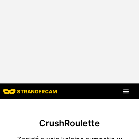
STRANGERCAM
Strona główna
Wszystkie recenzje
Wszystkie funkcje
CrushRoulette