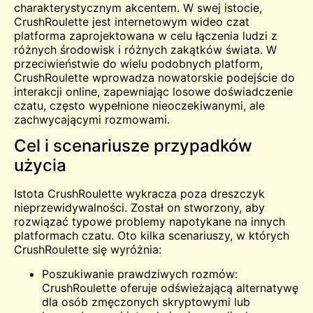
charakterystycznym akcentem. W swej istocie,
CrushRoulette jest internetowym wideo
czat
platforma zaprojektowana w celu łączenia ludzi z
różnych środowisk i różnych zakątków świata. W
przeciwieństwie do wielu podobnych platform,
CrushRoulette wprowadza nowatorskie podejście do
interakcji online, zapewniając losowe doświadczenie
czatu, często wypełnione nieoczekiwanymi, ale
zachwycającymi rozmowami.
Cel i scenariusze przypadków
użycia
Istota CrushRoulette wykracza poza dreszczyk
nieprzewidywalności. Został on stworzony, aby
rozwiązać typowe problemy napotykane na innych
platformach czatu. Oto kilka scenariuszy, w których
CrushRoulette się wyróżnia:
Poszukiwanie prawdziwych rozmów:
CrushRoulette oferuje odświeżającą alternatywę
dla osób zmęczonych skryptowymi lub