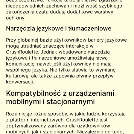
nieodpowiednich zachowań i możliwość szybkiego
zakończenia czatu dodają dodatkowe warstwy
ochrony.
Narzędzia językowe i tłumaczeniowe
Przy globalnej bazie użytkowników bariery językowe
mogą utrudniać znaczące interakcje w
CrushRoulette. Jednak wbudowane narzędzia
językowe i tłumaczeniowe umożliwiają łatwą
komunikację, nawet jeśli użytkownicy nie mają
wspólnego języka. Nie tylko ułatwia to wymianę
kulturową, ale także zapewnia płynny przepływ
konwersacji.
Kompatybilność z urządzeniami
mobilnymi i stacjonarnymi
Rozumiejąc różne sposoby, w jakie ludzie korzystają
z platform internetowych, CrushRoulette jest
zoptymalizowany zarówno dla użytkowników
mobilnych, jak i stacjonarnych. Niezależnie od tego,