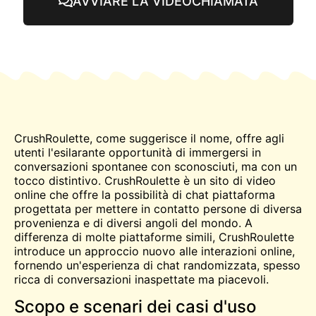
AVVIARE LA VIDEOCHIAMATA
CrushRoulette, come suggerisce il nome, offre agli
utenti l'esilarante opportunità di immergersi in
conversazioni spontanee con sconosciuti, ma con un
tocco distintivo. CrushRoulette è un sito di video
online che offre la possibilità di
chat
piattaforma
progettata per mettere in contatto persone di diversa
provenienza e di diversi angoli del mondo. A
differenza di molte piattaforme simili, CrushRoulette
introduce un approccio nuovo alle interazioni online,
fornendo un'esperienza di chat randomizzata, spesso
ricca di conversazioni inaspettate ma piacevoli.
Scopo e scenari dei casi d'uso