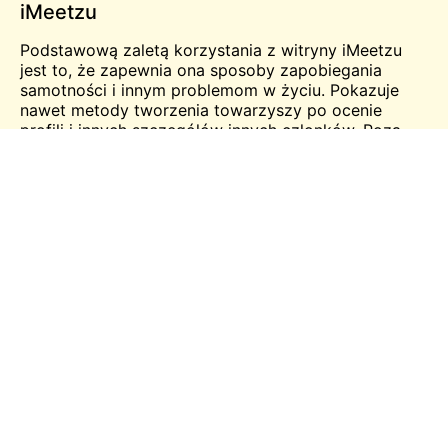
iMeetzu
Podstawową zaletą korzystania z witryny iMeetzu
jest to, że zapewnia ona sposoby zapobiegania
samotności i innym problemom w życiu. Pokazuje
nawet metody tworzenia towarzyszy po ocenie
profili i innych szczegółów innych członków. Poza
tym przyczynia się bardziej do łączenia się z innymi,
którzy pochodzą z różnych środowisk. Ponadto
strona jest idealnym miejscem do randek dla
dorosłych, gdzie można porozmawiać z
dziewczyny
i
chłopców za pośrednictwem kamer internetowych.
Strona oferuje metody wyboru losowych osób z
opcjami wyszukiwania i filtrami, aby zapewnić
skuteczną komunikację.