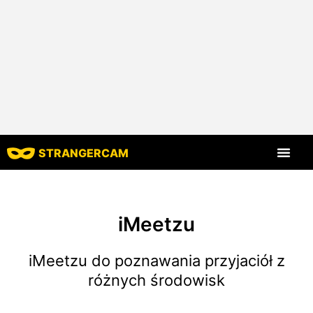
STRANGERCAM
Strona główna
Wszystkie recenzje
Wszystkie funkcje
iMeetzu
iMeetzu do poznawania przyjaciół z
różnych środowisk