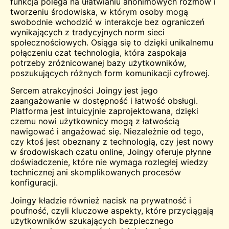
funkcja polega na ułatwianiu anonimowych rozmów i
tworzeniu środowiska, w którym osoby mogą
swobodnie wchodzić w interakcje bez ograniczeń
wynikających z tradycyjnych norm sieci
społecznościowych. Osiąga się to dzięki unikalnemu
połączeniu
czat
technologia, która zaspokaja
potrzeby zróżnicowanej bazy użytkowników,
poszukujących różnych form komunikacji cyfrowej.
Sercem atrakcyjności Joingy jest jego
zaangażowanie w dostępność i łatwość obsługi.
Platforma jest intuicyjnie zaprojektowana, dzięki
czemu nowi użytkownicy mogą z łatwością
nawigować i angażować się. Niezależnie od tego,
czy ktoś jest obeznany z technologią, czy jest nowy
w środowiskach czatu online, Joingy oferuje płynne
doświadczenie, które nie wymaga rozległej wiedzy
technicznej ani skomplikowanych procesów
konfiguracji.
Joingy kładzie również nacisk na prywatność i
poufność, czyli kluczowe aspekty, które przyciągają
użytkowników szukających bezpiecznego