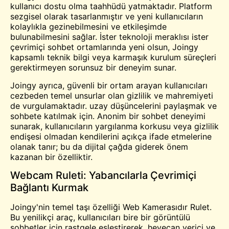
kullanıcı dostu olma taahhüdü yatmaktadır. Platform
sezgisel olarak tasarlanmıştır ve yeni kullanıcıların
kolaylıkla gezinebilmesini ve etkileşimde
bulunabilmesini sağlar. İster teknoloji meraklısı ister
çevrimiçi sohbet ortamlarında yeni olsun, Joingy
kapsamlı teknik bilgi veya karmaşık kurulum süreçleri
gerektirmeyen sorunsuz bir deneyim sunar.
Joingy ayrıca, güvenli bir ortam arayan kullanıcıları
cezbeden temel unsurlar olan gizlilik ve mahremiyeti
de vurgulamaktadır.
uzay
düşüncelerini paylaşmak ve
sohbete katılmak için. Anonim bir sohbet deneyimi
sunarak, kullanıcıların yargılanma korkusu veya gizlilik
endişesi olmadan kendilerini açıkça ifade etmelerine
olanak tanır; bu da dijital çağda giderek önem
kazanan bir özelliktir.
Webcam Ruleti: Yabancılarla Çevrimiçi
Bağlantı Kurmak
Joingy'nin temel taşı özelliği Web Kamerasıdır
Rulet
.
Bu yenilikçi araç, kullanıcıları bire bir görüntülü
sohbetler için rastgele eşleştirerek, heyecan verici ve