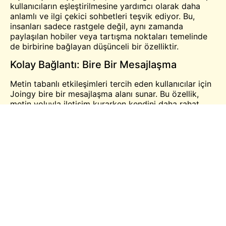
kullanıcıların eşleştirilmesine yardımcı olarak daha
anlamlı ve ilgi çekici sohbetleri teşvik ediyor. Bu,
insanları sadece rastgele değil, aynı zamanda
paylaşılan hobiler veya tartışma noktaları temelinde
de birbirine bağlayan düşünceli bir özelliktir.
Kolay Bağlantı: Bire Bir Mesajlaşma
Metin tabanlı etkileşimleri tercih eden kullanıcılar için
Joingy bire bir mesajlaşma alanı sunar. Bu özellik,
metin yoluyla iletişim kurarken kendini daha rahat
hissedenler veya görüntülü sohbetin mümkün
olmadığı durumlar için mükemmeldir. Özel
tartışmalara katılmak için basit, kullanıcı dostu bir
platform sağlayarak kullanıcıların kolayca bağlantı
kurabilmelerini ve kendi hızlarında sohbetlerin keyfini
çıkarabilmelerini sağlar.
Görüntülü Sohbet: Gerçek Zamanlı Web
Kamerası Etkileşimi
Joingy'nin görüntülü sohbet özelliği, gerçek zamanlı
etkileşimin heyecanını ön plana çıkarıyor. Kullanıcılar,