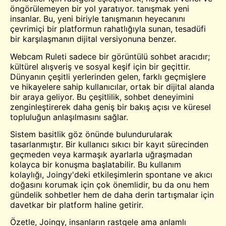
öngörülemeyen bir yol yaratıyor.
tanışmak
yeni
insanlar. Bu, yeni biriyle tanışmanın heyecanını
çevrimiçi bir platformun rahatlığıyla sunan, tesadüfi
bir karşılaşmanın dijital versiyonuna benzer.
Webcam Ruleti sadece bir
görüntülü sohbet
aracıdır;
kültürel alışveriş ve sosyal keşif için bir geçittir.
Dünyanın çeşitli yerlerinden gelen, farklı geçmişlere
ve hikayelere sahip kullanıcılar, ortak bir dijital alanda
bir araya geliyor. Bu çeşitlilik, sohbet deneyimini
zenginleştirerek daha geniş bir bakış açısı ve küresel
topluluğun anlaşılmasını sağlar.
Sistem basitlik göz önünde bulundurularak
tasarlanmıştır. Bir kullanıcı sıkıcı bir kayıt sürecinden
geçmeden veya karmaşık ayarlarla uğraşmadan
kolayca bir konuşma başlatabilir. Bu kullanım
kolaylığı, Joingy'deki etkileşimlerin spontane ve akıcı
doğasını korumak için çok önemlidir, bu da onu hem
gündelik sohbetler hem de daha derin tartışmalar için
davetkar bir platform haline getirir.
Özetle, Joingy, insanların rastgele ama anlamlı