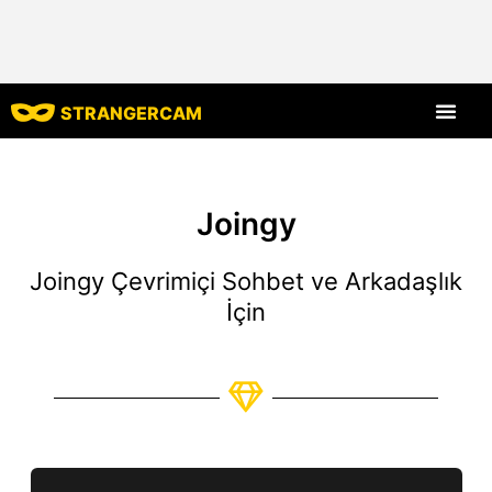
STRANGERCAM
Tüm Yorumlar
Tüm Özellikle
Joingy
Joingy Çevrimiçi Sohbet ve Arkadaşlık
İçin