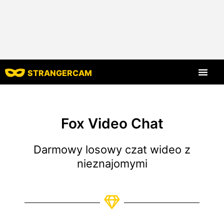
STRANGERCAM
Strona główna
Wszystkie recenzje
Wszystkie funkcje
Fox Video Chat
Darmowy losowy czat wideo z
nieznajomymi