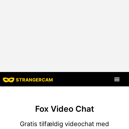
STRANGERCAM
Alle anmelde
Alle funktion
Fox Video Chat
Gratis tilfældig videochat med