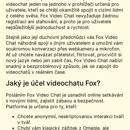
videochat jeden na jednoho v prohlížeči určená pro
uživatele, kteří se chtějí okamžitě spojit s cizími lidmi
z celého světa. Fox Video Chat nevyžaduje žádnou
registraci ani stahování, a proto je pro uživatele
nejdůležitější jednoduchost a rychlost.
Stejně jako její duchovní předchůdci vás Fox Video
Chat náhodně spojí s jiným uživatelem a umožní vám
soukromou konverzaci přes webkameru a mikrofon.
Ať už chcete navázat přátelství, flirtovat, procvičit si
nový jazyk nebo jen zabít čas, Fox Video Chat nabízí
snadný a bezproblémový způsob, jak se zapojit do
videochatů v reálném čase.
Jaký je účel videochatu Fox?
Posláním Fox Video Chat je usnadnit online setkávání
s novými lidmi, zajistit zábavu a bezpečnost.
Platforma je určena pro ty, kteří:
Chcete anonymní, neskriptovanou interakci tváří
v tvář.
Chybí vám klasický zážitek z Omegle, ale