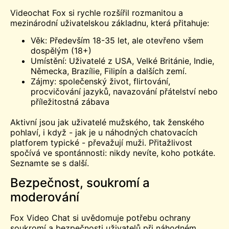
Videochat Fox si rychle rozšířil rozmanitou a
mezinárodní uživatelskou základnu, která přitahuje:
Věk: Především 18-35 let, ale otevřeno všem
dospělým (18+)
Umístění: Uživatelé z USA, Velké Británie, Indie,
Německa, Brazílie, Filipín a dalších zemí.
Zájmy: společenský život, flirtování,
procvičování jazyků, navazování přátelství nebo
příležitostná zábava
Aktivní jsou jak uživatelé mužského, tak ženského
pohlaví, i když - jak je u náhodných chatovacích
platforem typické - převažují muži. Přitažlivost
spočívá ve spontánnosti: nikdy nevíte, koho potkáte.
Seznamte se s
další.
Bezpečnost, soukromí a
moderování
Fox Video Chat si uvědomuje potřebu ochrany
soukromí a bezpečnosti uživatelů při náhodném