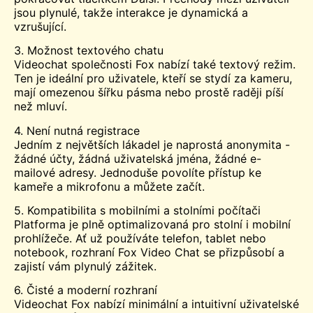
jsou plynulé, takže interakce je dynamická a
vzrušující.
3. Možnost textového chatu
Videochat společnosti Fox nabízí také textový režim.
Ten je ideální pro uživatele, kteří se stydí za kameru,
mají omezenou šířku pásma nebo prostě raději píší
než mluví.
4. Není nutná registrace
Jedním z největších lákadel je naprostá anonymita -
žádné účty, žádná uživatelská jména, žádné e-
mailové adresy. Jednoduše povolíte přístup ke
kameře a mikrofonu a můžete začít.
5. Kompatibilita s mobilními a stolními počítači
Platforma je plně optimalizovaná pro stolní i mobilní
prohlížeče. Ať už používáte telefon, tablet nebo
notebook, rozhraní Fox Video Chat se přizpůsobí a
zajistí vám plynulý zážitek.
6. Čisté a moderní rozhraní
Videochat Fox nabízí minimální a intuitivní uživatelské