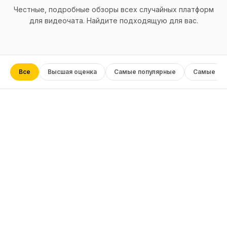
Честные, подробные обзоры всех случайных платформ
для видеочата. Найдите подходящую для вас.
Все
Высшая оценка
Самые популярные
Самые но
1
★
★
★
★
★
Читать рецензию
→