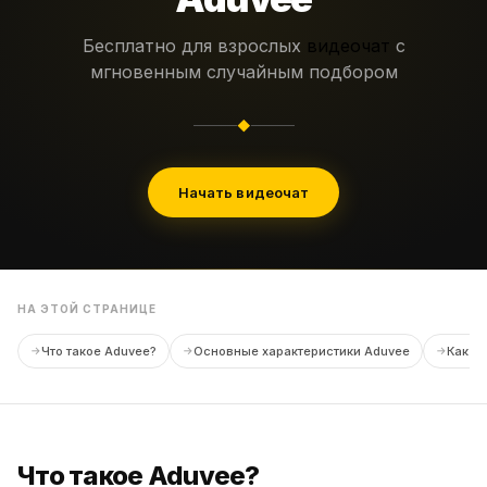
Бесплатно для взрослых
видеочат
с
мгновенным случайным подбором
◆
Начать видеочат
НА ЭТОЙ СТРАНИЦЕ
Что такое Aduvee?
Основные характеристики Aduvee
Как и
Что такое Aduvee?