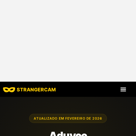
STRANGERCAM
Todas as avaliaç
Todos os recursos
ATUALIZADO EM FEVEREIRO DE 2026
Aduvee