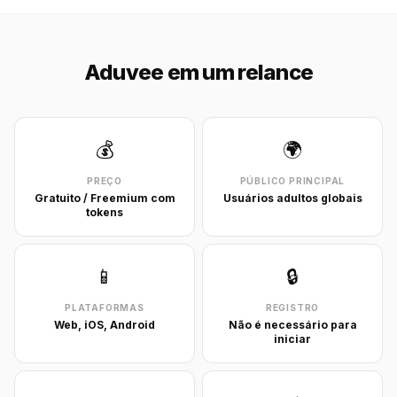
Aduvee em um relance
💰
🌍
PREÇO
PÚBLICO PRINCIPAL
Gratuito / Freemium com
Usuários adultos globais
tokens
📱
🔒
PLATAFORMAS
REGISTRO
Web, iOS, Android
Não é necessário para
iniciar