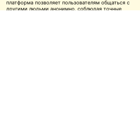
платформа позволяет пользователям общаться с
другими людьми анонимно, соблюдая точные
требования. Перед входом в чат необходимо
ознакомиться с условиями и правилами. Веб-
платформа работает на всех устройствах и во
всех браузерных платформах. Поскольку
платформа охватывает популярные чаты,
пользователи могут делиться с другими своими
идеями на различные темы. С помощью этого
сайта эффективное общение становится простым,
что позволяет пользователям избежать скуки и
одиночества в жизни. Кроме того, платформа
позволяет в кратчайшие сроки найти новых
друзей.
Mnogochat Характеристики