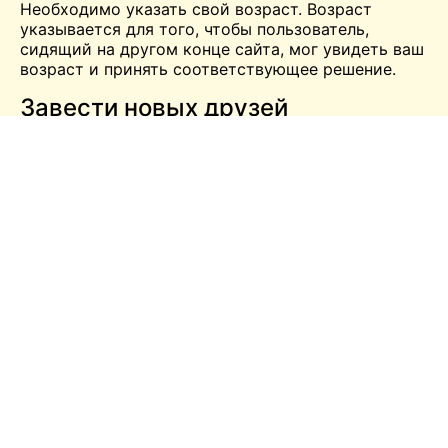
Необходимо указать свой возраст. Возраст
указывается для того, чтобы пользователь,
сидящий на другом конце сайта, мог увидеть ваш
возраст и принять соответствующее решение.
Завести новых друзей
Заводить новых друзей всегда интересно. С
помощью сайта можно общаться с незнакомыми
людьми по всему миру. Если вам интересно
узнать, что происходит в других странах, какие
культуры любят и чем увлекаются другие люди,
вам стоит воспользоваться сайтом для общения с
людьми.
Сайт направит вас к наиболее подходящему
человеку, используя предоставленную
информацию. Вы можете поговорить с ним или
перейти к следующему, если первый не
понравится.
Групповой или случайный