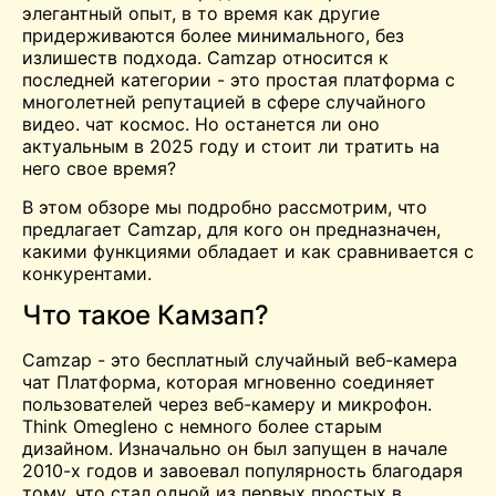
элегантный опыт, в то время как другие
придерживаются более минимального, без
излишеств подхода. Camzap относится к
последней категории - это простая платформа с
многолетней репутацией в сфере случайного
видео.
чат
космос. Но останется ли оно
актуальным в 2025 году и стоит ли тратить на
него свое время?
В этом обзоре мы подробно рассмотрим, что
предлагает Camzap, для кого он предназначен,
какими функциями обладает и как сравнивается с
конкурентами.
Что такое Камзап?
Camzap - это бесплатный
случайный веб-камера
чат
Платформа, которая мгновенно соединяет
пользователей через веб-камеру и микрофон.
Think
Omegle
но с немного более старым
дизайном. Изначально он был запущен в начале
2010-х годов и завоевал популярность благодаря
тому, что стал одной из первых простых в