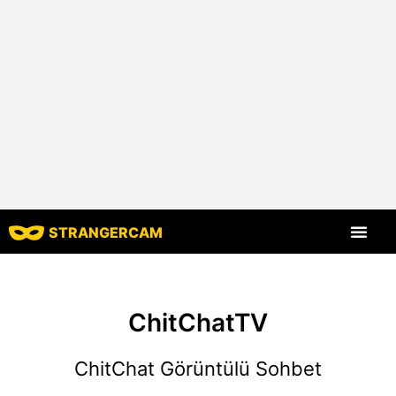
STRANGERCAM
Tüm Yorumlar
Tüm Özellikle
ChitChatTV
ChitChat Görüntülü Sohbet