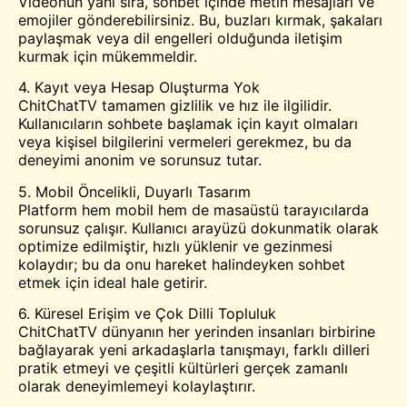
Videonun yanı sıra, sohbet içinde metin mesajları ve
emojiler gönderebilirsiniz. Bu, buzları kırmak, şakaları
paylaşmak veya dil engelleri olduğunda iletişim
kurmak için mükemmeldir.
4. Kayıt veya Hesap Oluşturma Yok
ChitChatTV tamamen gizlilik ve hız ile ilgilidir.
Kullanıcıların sohbete başlamak için kayıt olmaları
veya kişisel bilgilerini vermeleri gerekmez, bu da
deneyimi anonim ve sorunsuz tutar.
5. Mobil Öncelikli, Duyarlı Tasarım
Platform hem mobil hem de masaüstü tarayıcılarda
sorunsuz çalışır. Kullanıcı arayüzü dokunmatik olarak
optimize edilmiştir, hızlı yüklenir ve gezinmesi
kolaydır; bu da onu hareket halindeyken sohbet
etmek için ideal hale getirir.
6. Küresel Erişim ve Çok Dilli Topluluk
ChitChatTV dünyanın her yerinden insanları birbirine
bağlayarak yeni arkadaşlarla tanışmayı, farklı dilleri
pratik etmeyi ve çeşitli kültürleri gerçek zamanlı
olarak deneyimlemeyi kolaylaştırır.