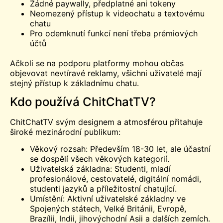
Žádné paywally, předplatné ani tokeny
Neomezený přístup k videochatu a textovému
chatu
Pro odemknutí funkcí není třeba prémiových
účtů
Ačkoli se na podporu platformy mohou občas
objevovat nevtíravé reklamy, všichni uživatelé mají
stejný přístup k základnímu chatu.
Kdo používá ChitChatTV?
ChitChatTV svým designem a atmosférou přitahuje
široké mezinárodní publikum:
Věkový rozsah: Především 18-30 let, ale účastní
se dospělí všech věkových kategorií.
Uživatelská základna: Studenti, mladí
profesionálové, cestovatelé, digitální nomádi,
studenti jazyků a příležitostní chatující.
Umístění: Aktivní uživatelské základny ve
Spojených státech, Velké Británii, Evropě,
Brazílii, Indii, jihovýchodní Asii a dalších zemích.