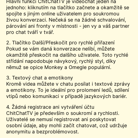
Hlavní funkcí ChitChatTV je videochat jeden na
jednoho: kliknutím na tlačítko začnete a okamžitě se
spojíte s jiným online uživatelem pro soukromou
živou konverzaci. Nečeká se na žádné schvalování,
párování ani fronty v místnosti - jen vy a váš partner
pro chat tváří v tvář.
2. Tlačítko Další/Přeskočit pro rychlé přiřazení
Pokud se vám daná konverzace nelíbí, můžete
okamžitě přeskočit na dalšího uživatele. Toto rychlé
střídání napodobuje návykový, rychlý styl, díky
němuž se opice Monkey a
Omegle
populární.
3. Textový chat a emotikony
Kromě videa můžete v chatu posílat i textové zprávy
a emotikony. To je ideální pro prolomení ledů, sdílení
vtipů nebo komunikaci v případě jazykových bariér.
4. Žádná registrace ani vytváření účtu
ChitChatTV je především o soukromí a rychlosti.
Uživatelé se nemusí registrovat ani poskytovat
osobní údaje, aby mohli začít chatovat, což udržuje
anonymitu a bezproblémovost.