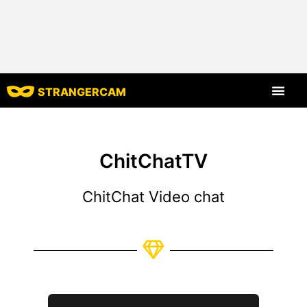
STRANGERCAM
Všechny recenze
Všechny funkce
ChitChatTV
ChitChat Video chat