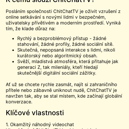
Posláním společnosti ChitChatTV je oživit vzrušení z
online setkávání s novými lidmi v bezpečném,
uživatelsky přívětivém a moderním prostředí. Vyniká
tím, že klade důraz na:
Rychlý a bezproblémový přístup - žádné
stahování, žádné profily, žádné sociální sítě.
Skutečná, nepopsaná interakce s lidmi, nikoli
kurátorský nebo algoritmický obsah.
Svěží, mladistvá atmosféra, která přitahuje jak
generaci Z, tak mileniály, kteří hledají
skutečnější digitální sociální zážitky.
Ať už se chcete rychle zasmát, najít si zahraničního
přítele nebo zábavně uniknout nudě, ChitChatTV je
navržen tak, aby se stal místem, kde začínají globální
konverzace.
Klíčové vlastnosti
1. Okamžitý náhodný videochat