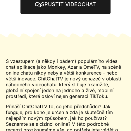
SPUSTIT VIDEOCHAT
S vzestupem (a někdy i pádem) populárního videa
chat
aplikace jako Monkey, Azar a
OmeTV
, na scéně
online chatu nikdy nebyla větší konkurence - nebo
větší inovace. ChitChatTV je nový uchazeč v oblasti
náhodného videochatu, který slibuje okamžité,
globální spojení jeden na jednoho a živé, mobilní
prostředí, které osloví nejen generaci TikToku.
Přináší ChitChatTV to, co jeho předchůdci? Jak
funguje, pro koho je určen a zda je skutečně tím
nejlepším novým způsobem, jak ho používat?
Seznamte se s
cizinci online? V této podrobné
recenzi prozkoumáme vše, co potřebujete vědět o