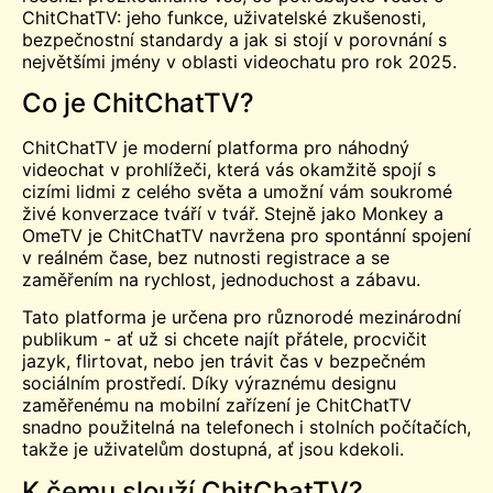
ChitChatTV: jeho funkce, uživatelské zkušenosti,
bezpečnostní standardy a jak si stojí v porovnání s
největšími jmény v oblasti videochatu pro rok 2025.
Co je ChitChatTV?
ChitChatTV je moderní platforma pro náhodný
videochat v prohlížeči, která vás okamžitě spojí s
cizími lidmi z celého světa a umožní vám soukromé
živé konverzace tváří v tvář. Stejně jako Monkey a
OmeTV je ChitChatTV navržena pro spontánní spojení
v reálném čase, bez nutnosti registrace a se
zaměřením na rychlost, jednoduchost a zábavu.
Tato platforma je určena pro různorodé mezinárodní
publikum - ať už si chcete najít přátele, procvičit
jazyk, flirtovat, nebo jen trávit čas v bezpečném
sociálním prostředí. Díky výraznému designu
zaměřenému na mobilní zařízení je ChitChatTV
snadno použitelná na telefonech i stolních počítačích,
takže je uživatelům dostupná, ať jsou kdekoli.
K čemu slouží ChitChatTV?