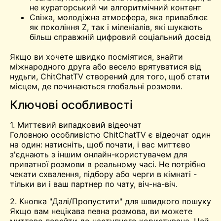
не кураторський чи алгоритмічний контент
Свіжа, молодіжна атмосфера, яка приваблює
як покоління Z, так і міленіалів, які шукають
більш справжній цифровий соціальний досвід
Якщо ви хочете швидко посміятися, знайти
міжнародного друга або весело врятуватися від
нудьги, ChitChatTV створений для того, щоб стати
місцем, де починаються глобальні розмови.
Ключові особливості
1. Миттєвий випадковий відеочат
Головною особливістю ChitChatTV є відеочат один
на один: натисніть, щоб почати, і вас миттєво
з'єднають з іншим онлайн-користувачем для
приватної розмови в реальному часі. Не потрібно
чекати схвалення, підбору або черги в кімнаті -
тільки ви і ваш партнер по чату, віч-на-віч.
2. Кнопка "Далі/Пропустити" для швидкого пошуку
Якщо вам нецікава певна розмова, ви можете
миттєво перейти до наступного користувача. Цей