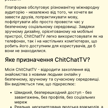
Платформа обслуговує різноманітну міжнародну
аудиторію - незалежно від того, чи хочете ви
завести друзів, попрактикувати мову,
пофліртувати або просто провести час у
безпечному соціальному середовищі. Завдяки
зручному дизайну, орієнтованому на мобільні
пристрої, ChitChatTV легко використовувати як на
телефонах, так і на настільних комп'ютерах, що
робить його доступним для користувачів, де б
вони не знаходилися.
Яке призначення ChitChatTV?
Місія ChitChatTV - відродити захоплення від
знайомства з новими людьми онлайн у
безпечному, зручному та сучасному середовищі.
Він виділяється тим, що підкреслює:
Швидкий, безперешкодний доступ - без
завантажень, без профілів, без соціальних
мереж
Реальна, нескриптована людська взаємодія, а