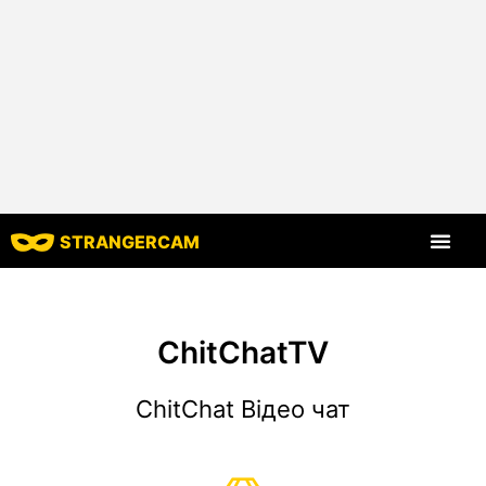
STRANGERCAM
Всі відгуки
Всі функції
ChitChatTV
ChitChat Відео чат