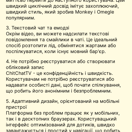
швидкий циклічний досвід імітує захоплюючий,
швидкий стиль, який зробив Monkey і
Omegle
популярним.
3. Текстовий чат та емодзі
Окрім відео, ви можете надсилати текстові
повідомлення та смайлики в чаті. Це ідеальний
спосіб розтопити лід, обмінятися жартами або
поспілкуватися, коли існує мовний бар'єр.
4. Не потрібно реєструватися або створювати
обліковий запис
ChitChatTV - це конфіденційність і швидкість.
Користувачам не потрібно реєструватися або
надавати особисті дані, щоб почати спілкування,
що робить його анонімним і безпроблемним.
5. Адаптивний дизайн, орієнтований на мобільні
пристрої
Платформа без проблем працює як у мобільних,
так і в десктопних браузерах. Користувацький
інтерфейс оптимізований для дотиків, швидко
завантажується і простий у навігації, що робить