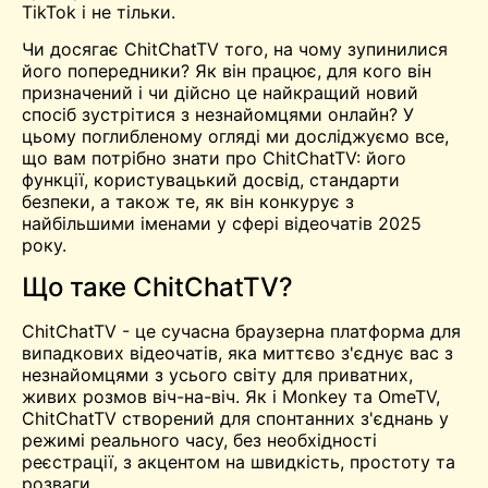
TikTok і не тільки.
Чи досягає ChitChatTV того, на чому зупинилися
його попередники? Як він працює, для кого він
призначений і чи дійсно це найкращий новий
спосіб
зустрітися
з незнайомцями онлайн? У
цьому поглибленому огляді ми досліджуємо все,
що вам потрібно знати про ChitChatTV: його
функції, користувацький досвід, стандарти
безпеки, а також те, як він конкурує з
найбільшими іменами у сфері відеочатів 2025
року.
Що таке ChitChatTV?
ChitChatTV - це сучасна браузерна платформа для
випадкових відеочатів, яка миттєво з'єднує вас з
незнайомцями з усього світу для приватних,
живих розмов віч-на-віч. Як і Monkey та OmeTV,
ChitChatTV створений для спонтанних з'єднань у
режимі реального часу, без необхідності
реєстрації, з акцентом на швидкість, простоту та
розваги.