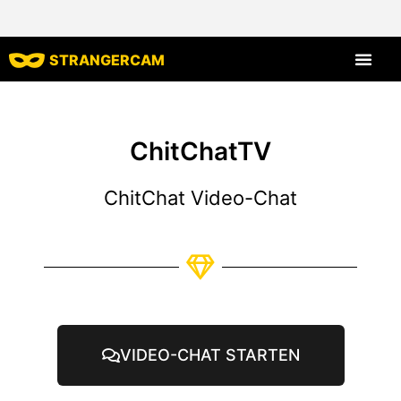
STRANGERCAM
Alle Bewert
Alle Merkmal
ChitChatTV
ChitChat Video-Chat
VIDEO-CHAT STARTEN