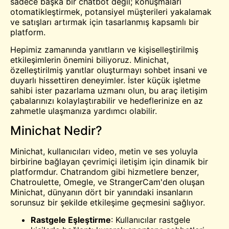
sadece başka bir chatbot değil; konuşmaları
otomatikleştirmek, potansiyel müşterileri yakalamak
ve satışları artırmak için tasarlanmış kapsamlı bir
platform.
Hepimiz zamanında yanıtların ve kişiselleştirilmiş
etkileşimlerin önemini biliyoruz. Minichat,
özelleştirilmiş yanıtlar oluşturmayı
sohbet
insani ve
duyarlı hissettiren deneyimler. İster küçük işletme
sahibi ister pazarlama uzmanı olun, bu araç iletişim
çabalarınızı kolaylaştırabilir ve hedeflerinize en az
zahmetle ulaşmanıza yardımcı olabilir.
Minichat Nedir?
Minichat, kullanıcıları video, metin ve ses yoluyla
birbirine bağlayan çevrimiçi iletişim için dinamik bir
platformdur. Chatrandom gibi hizmetlere benzer,
Chatroulette
,
Omegle
, ve StrangerCam'den oluşan
Minichat, dünyanın dört bir yanındaki insanların
sorunsuz bir şekilde etkileşime geçmesini sağlıyor.
Rastgele Eşleştirme
: Kullanıcılar rastgele