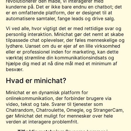
revolutionerer den måde, vi interagerer med
kunderne på. Det er ikke bare endnu en chatbot; det
er en omfattende platform, der er designet til at
automatisere samtaler, fange leads og drive salg.
Vi ved alle, hvor vigtigt det er med rettidige svar og
personlig interaktion. Minichat gør det nemt at skabe
tilpassede
chat
oplevelser, der føles menneskelige og
lydhøre. Uanset om du er ejer af en lille virksomhed
eller er professionel inden for marketing, kan dette
værktøj strømline din kommunikationsindsats og
hjælpe dig med at nå dine mål med et minimum af
besvær.
Hvad er minichat?
Minichat er en dynamisk platform for
onlinekommunikation, der forbinder brugere via
video, tekst og tale. Svarer til tjenester som
Chatrandom,
Chatroulette
,
Omegle
, og StrangerCam,
gør Minichat det muligt for mennesker over hele
verden at interagere problemfrit.