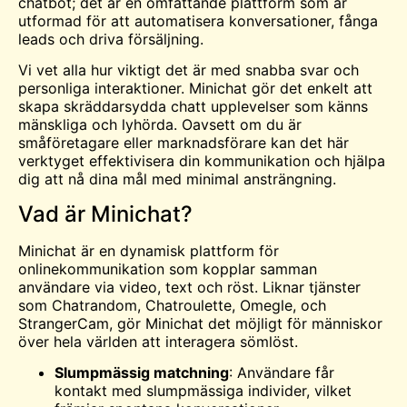
chatbot; det är en omfattande plattform som är
utformad för att automatisera konversationer, fånga
leads och driva försäljning.
Vi vet alla hur viktigt det är med snabba svar och
personliga interaktioner. Minichat gör det enkelt att
skapa skräddarsydda
chatt
upplevelser som känns
mänskliga och lyhörda. Oavsett om du är
småföretagare eller marknadsförare kan det här
verktyget effektivisera din kommunikation och hjälpa
dig att nå dina mål med minimal ansträngning.
Vad är Minichat?
Minichat är en dynamisk plattform för
onlinekommunikation som kopplar samman
användare via video, text och röst. Liknar tjänster
som Chatrandom,
Chatroulette
,
Omegle
, och
StrangerCam, gör Minichat det möjligt för människor
över hela världen att interagera sömlöst.
Slumpmässig matchning
: Användare får
kontakt med slumpmässiga individer, vilket