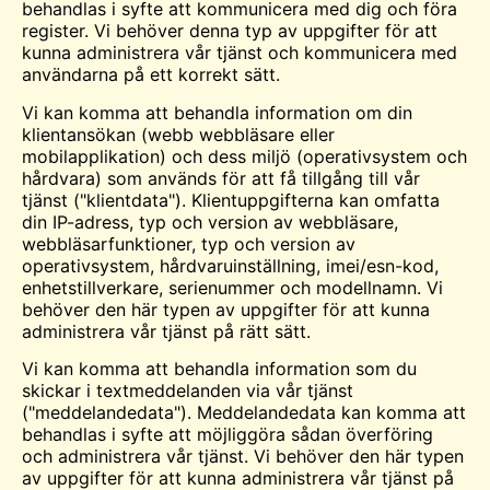
behandlas i syfte att kommunicera med dig och föra
register. Vi behöver denna typ av uppgifter för att
kunna administrera vår tjänst och kommunicera med
användarna på ett korrekt sätt.
Vi kan komma att behandla information om din
klientansökan (
webb
webbläsare eller
mobilapplikation) och dess miljö (operativsystem och
hårdvara) som används för att få tillgång till vår
tjänst ("klientdata"). Klientuppgifterna kan omfatta
din IP-adress, typ och version av webbläsare,
webbläsarfunktioner, typ och version av
operativsystem, hårdvaruinställning, imei/esn-kod,
enhetstillverkare, serienummer och modellnamn. Vi
behöver den här typen av uppgifter för att kunna
administrera vår tjänst på rätt sätt.
Vi kan komma att behandla information som du
skickar i textmeddelanden via vår tjänst
("meddelandedata"). Meddelandedata kan komma att
behandlas i syfte att möjliggöra sådan överföring
och administrera vår tjänst. Vi behöver den här typen
av uppgifter för att kunna administrera vår tjänst på