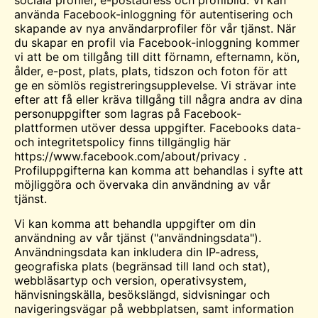
sociala profiler, e-postadress och profilbild. Vi kan
använda Facebook-inloggning för autentisering och
skapande av nya användarprofiler för vår tjänst. När
du skapar en profil via Facebook-inloggning kommer
vi att be om tillgång till ditt förnamn, efternamn, kön,
ålder, e-post, plats, plats, tidszon och foton för att
ge en sömlös registreringsupplevelse. Vi strävar inte
efter att få eller kräva tillgång till några andra av dina
personuppgifter som lagras på Facebook-
plattformen utöver dessa uppgifter. Facebooks data-
och integritetspolicy finns tillgänglig här
https://www.facebook.com/about/privacy .
Profiluppgifterna kan komma att behandlas i syfte att
möjliggöra och övervaka din användning av vår
tjänst.
Vi kan komma att behandla uppgifter om din
användning av vår tjänst ("användningsdata").
Användningsdata kan inkludera din IP-adress,
geografiska plats (begränsad till land och stat),
webbläsartyp och version, operativsystem,
hänvisningskälla, besökslängd, sidvisningar och
navigeringsvägar på webbplatsen, samt information