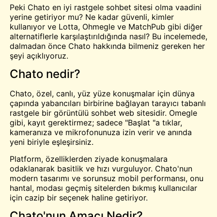
Peki Chato en iyi rastgele sohbet sitesi olma vaadini
yerine getiriyor mu? Ne kadar güvenli, kimler
kullanıyor ve Lotta, Ohmegle ve MatchPub gibi diğer
alternatiflerle karşılaştırıldığında nasıl? Bu incelemede,
dalmadan önce Chato hakkında bilmeniz gereken her
şeyi açıklıyoruz.
Chato nedir?
Chato, özel, canlı, yüz yüze konuşmalar için dünya
çapında yabancıları birbirine bağlayan tarayıcı tabanlı
rastgele bir görüntülü sohbet web sitesidir. Omegle
gibi, kayıt gerektirmez; sadece "Başlat "a tıklar,
kameranıza ve mikrofonunuza izin verir ve anında
yeni biriyle eşleşirsiniz.
Platform, özelliklerden ziyade konuşmalara
odaklanarak basitlik ve hızı vurguluyor. Chato'nun
modern tasarımı ve sorunsuz mobil performansı, onu
hantal, modası geçmiş sitelerden bıkmış kullanıcılar
için cazip bir seçenek haline getiriyor.
Chato'nun Amacı Nedir?