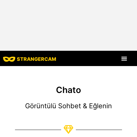
STRANGERCAM
Tüm Yorumlar
Tüm Özellikle
Chato
Görüntülü Sohbet & Eğlenin