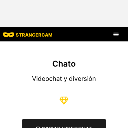
STRANGERCAM
Todos los comen
Todas las funcione
Chato
Videochat y diversión