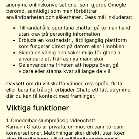
anonyma onlinekonversationer som gjorde Omegle
berömd, samtidigt som man förbättrar
användbarheten och säkerheten. Dess mål inkluderar:
Tillhandahålla spontana chattar på tu man hand
utan krav på personlig information
Erbjuda en kostnadsfri, lättillgänglig plattform
som fungerar direkt på datorn eller i mobilen
Skapa en vänlig och säker miljö för globala
användare att
träffas
nya människor
Ge användarna friheten att hoppa över, gå
vidare eller stanna kvar så länge de vill
Oavsett om du vill skaffa vänner, öva språk, flirta
eller bara ha tråkigt, erbjuder Chato ett lätt utrymme
där du kan få kontakt med främlingar.
Viktiga funktioner
1. Omedelbar slumpmässig videochatt
Kärnan i Chato är privata, en-mot-en cam-to-cam-
konversationer. Matchningar sker direkt, utan köer
eller fördröjningar, vilket möjliggör snabb social