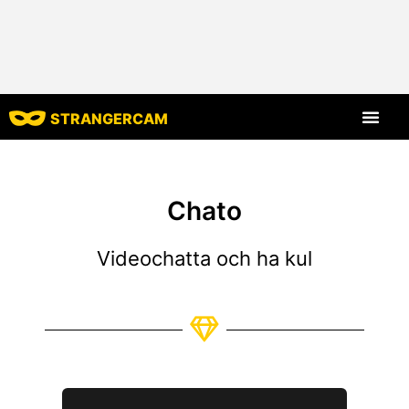
STRANGERCAM
Alla recensi
Alla funktion
Chato
Videochatta och ha kul