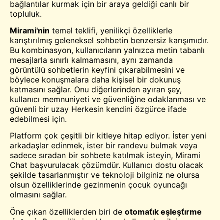
bağlantılar kurmak için bir araya geldiği canlı bir
topluluk.
Mirami'nin
temel teklifi, yenilikçi özelliklerle
karıştırılmış geleneksel sohbetin benzersiz karışımıdır.
Bu kombinasyon, kullanıcıların yalnızca metin tabanlı
mesajlarla sınırlı kalmamasını, aynı zamanda
görüntülü sohbetlerin keyfini çıkarabilmesini ve
böylece konuşmalara daha kişisel bir dokunuş
katmasını sağlar. Onu diğerlerinden ayıran şey,
kullanıcı memnuniyeti ve güvenliğine odaklanması ve
güvenli bir
uzay
Herkesin kendini özgürce ifade
edebilmesi için.
Platform çok çeşitli bir kitleye hitap ediyor. İster yeni
arkadaşlar edinmek, ister bir randevu bulmak veya
sadece sıradan bir sohbete katılmak isteyin, Mirami
Chat başvurulacak çözümdür. Kullanıcı dostu olacak
şekilde tasarlanmıştır ve teknoloji bilginiz ne olursa
olsun özelliklerinde gezinmenin çocuk oyuncağı
olmasını sağlar.
Öne çıkan özelliklerden biri de
otomati̇k eşleşti̇rme