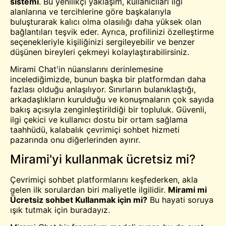
si̇stemi̇
. Bu yenilikçi yaklaşım, kullanıcıları ilgi
alanlarına ve tercihlerine göre başkalarıyla
buluşturarak kalıcı olma olasılığı daha yüksek olan
bağlantıları teşvik eder. Ayrıca, profilinizi özelleştirme
seçenekleriyle kişiliğinizi sergileyebilir ve benzer
düşünen bireyleri çekmeyi kolaylaştırabilirsiniz.
Mirami Chat'in nüanslarını derinlemesine
incelediğimizde, bunun başka bir platformdan daha
fazlası olduğu anlaşılıyor. Sınırların bulanıklaştığı,
arkadaşlıkların kurulduğu ve konuşmaların çok sayıda
bakış açısıyla zenginleştirildiği bir topluluk. Güvenli,
ilgi çekici ve kullanıcı dostu bir ortam sağlama
taahhüdü, kalabalık çevrimiçi sohbet hizmeti
pazarında onu diğerlerinden ayırır.
Mirami'yi kullanmak ücretsiz mi?
Çevrimiçi sohbet platformlarını keşfederken, akla
gelen ilk sorulardan biri maliyetle ilgilidir.
Mirami mi
Ücretsiz sohbet
Kullanmak için mi?
Bu hayati soruya
ışık tutmak için buradayız.