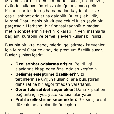
Mirami Chat bir freemium modeli sunar, bu da evet,
özünde kullanımı ücretsiz olduğu anlamına gelir.
Kullanıcılar tek kuruş harcamadan kaydolabilir ve
çeşitli sohbet odalarına dalabilir. Bu erişilebilirlik,
Mirami Chat'i geniş bir kitleye çekici kılan şeyin bir
parçasıdır. Herhangi bir finansal taahhüt olmadan
metin sohbetlerinin keyfini çıkarabilir, yeni insanlarla
bağlantı kurabilir ve temel işlevleri kullanabilirsiniz.
Bununla birlikte, deneyimlerini geliştirmek isteyenler
için Mirami Chat çok sayıda premium özellik sunar.
Bunlar şunları içerir:
Özel sohbet odalarına erişim
: Belirli ilgi
alanlarına hitap eden özel odaları keşfedin.
Gelişmiş eşleştirme özellikleri
: Sizi
tercihlerinize uygun kullanıcılarla buluşturan
daha rafine bir algoritmadan yararlanın.
Görüntülü sohbet
seçenekler
: Daha kişisel bir
bağlantı için yüz yüze konuşmalar yapın.
Profil özelleştirme seçenekleri
: Gelişmiş profil
düzenleme araçları ile öne çıkın.