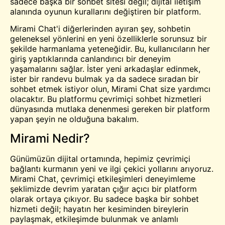
sadece başka bir sohbet sitesi değil; dijital iletişim
alanında oyunun kurallarını değiştiren bir platform.
Mirami Chat'i diğerlerinden ayıran şey, sohbetin
geleneksel yönlerini en yeni özelliklerle sorunsuz bir
şekilde harmanlama yeteneğidir. Bu, kullanıcıların her
giriş yaptıklarında canlandırıcı bir deneyim
yaşamalarını sağlar. İster yeni arkadaşlar edinmek,
ister bir randevu bulmak ya da sadece sıradan bir
sohbet etmek istiyor olun, Mirami Chat size yardımcı
olacaktır. Bu platformu çevrimiçi sohbet hizmetleri
dünyasında mutlaka denenmesi gereken bir platform
yapan şeyin ne olduğuna bakalım.
Mirami Nedir?
Günümüzün dijital ortamında, hepimiz çevrimiçi
bağlantı kurmanın yeni ve ilgi çekici yollarını arıyoruz.
Mirami Chat, çevrimiçi etkileşimleri deneyimleme
şeklimizde devrim yaratan çığır açıcı bir platform
olarak ortaya çıkıyor. Bu sadece başka bir sohbet
hizmeti değil; hayatın her kesiminden bireylerin
paylaşmak, etkileşimde bulunmak ve anlamlı