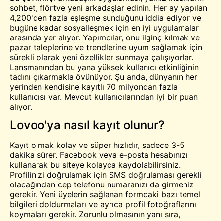
sohbet
,
flört
ve yeni arkadaşlar edinin. Her ay yapılan
4,200'den fazla eşleşme sunduğunu iddia ediyor ve
bugüne kadar sosyalleşmek için en iyi uygulamalar
arasında yer alıyor. Yapımcılar, onu ilginç kılmak ve
pazar taleplerine ve trendlerine uyum sağlamak için
sürekli olarak yeni özellikler sunmaya çalışıyorlar.
Lansmanından bu yana yüksek kullanıcı etkinliğinin
tadını çıkarmakla övünüyor. Şu anda, dünyanın her
yerinden kendisine kayıtlı 70 milyondan fazla
kullanıcısı var. Mevcut kullanıcılarından iyi bir puan
alıyor.
Lovoo'ya nasıl kayıt olunur?
Kayıt olmak kolay ve süper hızlıdır, sadece 3-5
dakika sürer. Facebook veya e-posta hesabınızı
kullanarak bu siteye kolayca kaydolabilirsiniz.
Profilinizi doğrulamak için SMS doğrulaması gerekli
olacağından cep telefonu numaranızı da girmeniz
gerekir. Yeni üyelerin sağlanan formdaki bazı temel
bilgileri doldurmaları ve ayrıca profil fotoğraflarını
koymaları gerekir. Zorunlu olmasının yanı sıra,