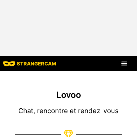
STRANGERCAM
Tous les comm
Toutes les cara
Lovoo
Chat, rencontre et rendez-vous