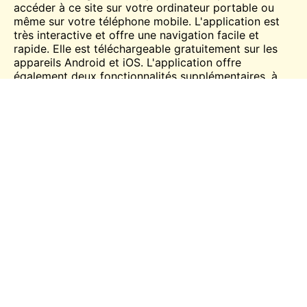
accéder à ce site sur votre ordinateur portable ou
même sur votre téléphone mobile. L'application est
très interactive et offre une navigation facile et
rapide. Elle est téléchargeable gratuitement sur les
appareils Android et iOS. L'application offre
également deux fonctionnalités supplémentaires, à
savoir
lovoo
Vivre
et Radar. Ils permettent à
l'application de devenir très interactive. L'application
est également dotée d'un beau design. Cependant,
l'inconvénient est que les profils sont très peu
détaillés. Vous obtenez des informations limitées sur
le profil d'un membre, qui se limitent à l'âge, au lieu,
au nom et au fait que le membre est actuellement en
ligne.
Lovoo Caractéristiques