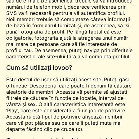
sau de e-mail. De asemenea, trebuie să vă introduceți
numărul de telefon mobil, deoarece verificarea prin
SMS va fi necesară pentru a vă autentifica profilul.
Noii membri trebuie să completeze câteva informații
de bază în formularul furnizat și, de asemenea, să își
pună fotografia de profil. Pe lângă faptul că este
obligatorie, fotografia ajută la atragerea unui număr
mai mare de persoane care să fie interesate de
profilul tău. De asemenea, puteți naviga prin diferitele
caracteristici ale site-ului fără a vă completa profilul.
Cum să utilizați lovoo?
Este destul de ușor să utilizați acest site. Puteți găsi
o funcție ‘Descoperiți’ care poate fi denumită căutare
aleatorie de membri. Aceasta vă permite să ajustați
filtrele de căutare în funcție de locație, interval de
vârstă și sex. O altă caracteristică interesantă este
‘Play’, care este considerată a fi un joc de potrivire.
Aceasta
ruletă
tipul de potrivire afișează membrii
care vă pot plăcea sau pe care îi puteți muta mai
departe făcând clic pe cruce (x).