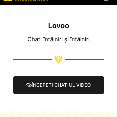
Toate recenziil
Toate caracte
Lovoo
Chat, întâlniri și întâlniri
ÎNCEPEȚI CHAT-UL VIDEO