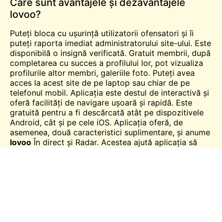
Care sunt avantajele și dezavantajele
lovoo?
Puteți bloca cu ușurință utilizatorii ofensatori și îi
puteți raporta imediat administratorului site-ului. Este
disponibilă o insignă verificată.
Gratuit
membrii, după
completarea cu succes a profilului lor, pot vizualiza
profilurile altor membri, galeriile foto. Puteți avea
acces la acest site de pe laptop sau chiar de pe
telefonul mobil. Aplicația este destul de interactivă și
oferă facilități de navigare ușoară și rapidă. Este
gratuită pentru a fi descărcată atât pe dispozitivele
Android, cât și pe cele iOS. Aplicația oferă, de
asemenea, două caracteristici suplimentare, și anume
lovoo
În direct
și Radar. Acestea ajută aplicația să
devină foarte interactivă. De asemenea, vine cu un
design frumos. Cu toate acestea, dezavantajul este
că profilurile sunt foarte puțin detaliate. Obțineți
informații limitate despre profilul oricărui membru,
limitate doar la vârstă, locație, nume și dacă membrul
este online în prezent.