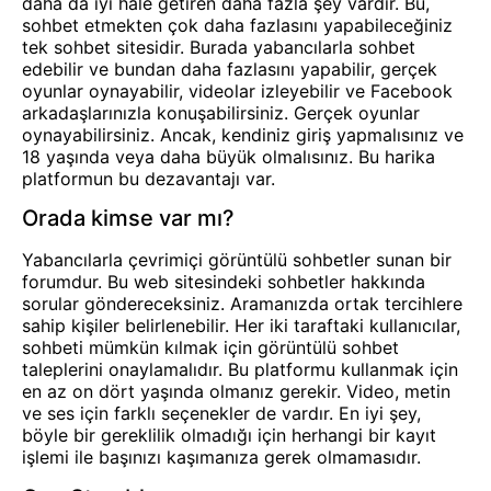
daha da iyi hale getiren daha fazla şey vardır. Bu,
sohbet etmekten çok daha fazlasını yapabileceğiniz
tek sohbet sitesidir. Burada yabancılarla sohbet
edebilir ve bundan daha fazlasını yapabilir, gerçek
oyunlar oynayabilir, videolar izleyebilir ve Facebook
arkadaşlarınızla konuşabilirsiniz. Gerçek oyunlar
oynayabilirsiniz. Ancak, kendiniz giriş yapmalısınız ve
18 yaşında veya daha büyük olmalısınız. Bu harika
platformun bu dezavantajı var.
Orada kimse var mı?
Yabancılarla çevrimiçi görüntülü sohbetler sunan bir
forumdur. Bu web sitesindeki sohbetler hakkında
sorular göndereceksiniz. Aramanızda ortak tercihlere
sahip kişiler belirlenebilir. Her iki taraftaki kullanıcılar,
sohbeti mümkün kılmak için görüntülü sohbet
taleplerini onaylamalıdır. Bu platformu kullanmak için
en az on dört yaşında olmanız gerekir. Video, metin
ve ses için farklı seçenekler de vardır. En iyi şey,
böyle bir gereklilik olmadığı için herhangi bir kayıt
işlemi ile başınızı kaşımanıza gerek olmamasıdır.