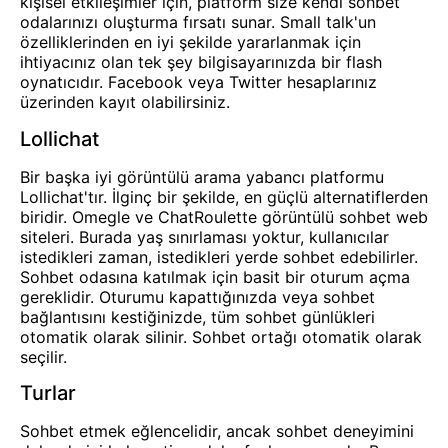
kişisel etkileşimler için, platform size kendi sohbet
odalarınızı oluşturma fırsatı sunar. Small talk'un
özelliklerinden en iyi şekilde yararlanmak için
ihtiyacınız olan tek şey bilgisayarınızda bir flash
oynatıcıdır. Facebook veya Twitter hesaplarınız
üzerinden kayıt olabilirsiniz.
Lollichat
Bir başka iyi görüntülü arama yabancı platformu
Lollichat'tır. İlginç bir şekilde, en güçlü alternatiflerden
biridir.
Omegle
ve
ChatRoulette
görüntülü sohbet web
siteleri. Burada yaş sınırlaması yoktur, kullanıcılar
istedikleri zaman, istedikleri yerde sohbet edebilirler.
Sohbet odasına katılmak için basit bir oturum açma
gereklidir. Oturumu kapattığınızda veya sohbet
bağlantısını kestiğinizde, tüm sohbet günlükleri
otomatik olarak silinir. Sohbet ortağı otomatik olarak
seçilir.
Turlar
Sohbet etmek eğlencelidir, ancak sohbet deneyimini