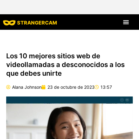
STRANGERCAM
Todos los comen
Todas las funcione
Los 10 mejores sitios web de
videollamadas a desconocidos a los
que debes unirte
Alana Johnson
23 de octubre de 2023
13:57