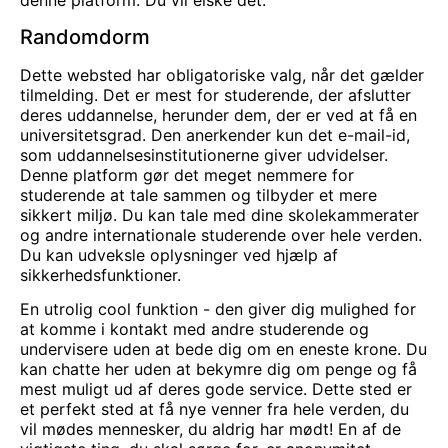
denne platform. Du vil elske det.
Randomdorm
Dette websted har obligatoriske valg, når det gælder
tilmelding. Det er mest for studerende, der afslutter
deres uddannelse, herunder dem, der er ved at få en
universitetsgrad. Den anerkender kun det e-mail-id,
som uddannelsesinstitutionerne giver udvidelser.
Denne platform gør det meget nemmere for
studerende at tale sammen og tilbyder et mere
sikkert miljø. Du kan tale med dine skolekammerater
og andre internationale studerende over hele verden.
Du kan udveksle oplysninger ved hjælp af
sikkerhedsfunktioner.
En utrolig cool funktion - den giver dig mulighed for
at komme i kontakt med andre studerende og
undervisere uden at bede dig om en eneste krone. Du
kan chatte her uden at bekymre dig om penge og få
mest muligt ud af deres gode service. Dette sted er
et perfekt sted at få nye venner fra hele verden, du
vil
mødes
mennesker, du aldrig har mødt! En af de