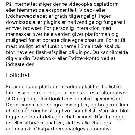
På internettet stiger denne videoopkaldsplatform
eller hjemmeside eksponentielt. Video- eller
lydchatwebstedet er gratis tilgængeligt. Ingen
downloads eller plugins er nødvendige og fungerer i
enhver browser. For personlig interaktion med
mennesker over hele verden giver platformen dig
mulighed for at oprette dine egne chatrum. For at få
mest muligt ud af funktionerne i Small talk skal du
blot have en flash-afspiller på din pc. Du kan tilmelde
dig via din Facebook- eller Twitter-konto ved at
indtaste den.
Lollichat
En anden god platform til videoopkald er Lollichat.
Interessant nok er det et af de stærkeste alternativer
til
Omegle
og
ChatRoulette
videochat-hjemmesider.
Der er ingen aldersbegrænsning her, og brugerne kan
chatte når som helst og hvor som helst. Man skal blot
logge ind for at deltage i chatrummet. Når du logger
ud eller afbryder chatten, slettes alle chatlogs
automatisk. Chatpartneren vælges automatisk.