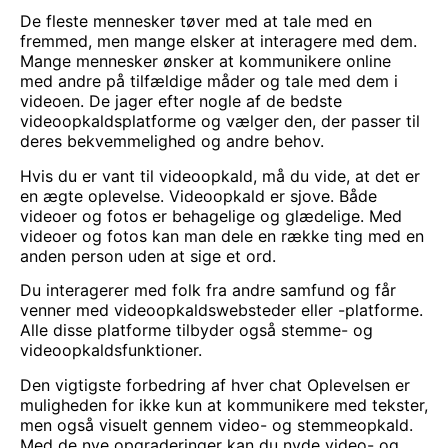
De fleste mennesker tøver med at tale med en
fremmed, men mange elsker at interagere med dem.
Mange mennesker ønsker at kommunikere online
med andre på tilfældige måder og tale med dem i
videoen. De jager efter nogle af de bedste
videoopkaldsplatforme og vælger den, der passer til
deres bekvemmelighed og andre behov.
Hvis du er vant til videoopkald, må du vide, at det er
en ægte oplevelse. Videoopkald er sjove. Både
videoer og fotos er behagelige og glædelige. Med
videoer og fotos kan man dele en række ting med en
anden person uden at sige et ord.
Du interagerer med folk fra andre samfund og får
venner med videoopkaldswebsteder eller -platforme.
Alle disse platforme tilbyder også stemme- og
videoopkaldsfunktioner.
Den vigtigste forbedring af hver
chat
Oplevelsen er
muligheden for ikke kun at kommunikere med tekster,
men også visuelt gennem video- og stemmeopkald.
Med de nye opgraderinger kan du nyde video- og