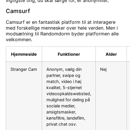
vigtigste ting, du skal sørge for, er anonymitet.
Camsurf
Camsurf er en fantastisk platform til at interagere
med forskellige mennesker over hele verden. Men i
modsætning til Randomdorm byder platformen alle
velkommen.
Hjemmeside
Funktioner
Alder
Stranger Cam
Anonym, vælg din
Nej
partner, swipe og
match, video i høj
kvalitet, 5-stjernet
videoopkaldswebsted,
mulighed for deling på
sociale medier,
ansigtsmasker,
kønsfiltre, landefilm,
privat chat osv.