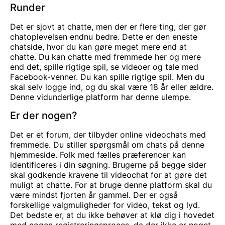
Runder
Det er sjovt at chatte, men der er flere ting, der gør
chatoplevelsen endnu bedre. Dette er den eneste
chatside, hvor du kan gøre meget mere end at
chatte. Du kan chatte med fremmede her og mere
end det, spille rigtige spil, se videoer og tale med
Facebook-venner. Du kan spille rigtige spil. Men du
skal selv logge ind, og du skal være 18 år eller ældre.
Denne vidunderlige platform har denne ulempe.
Er der nogen?
Det er et forum, der tilbyder online videochats med
fremmede. Du stiller spørgsmål om chats på denne
hjemmeside. Folk med fælles præferencer kan
identificeres i din søgning. Brugerne på begge sider
skal godkende kravene til videochat for at gøre det
muligt at chatte. For at bruge denne platform skal du
være mindst fjorten år gammel. Der er også
forskellige valgmuligheder for video, tekst og lyd.
Det bedste er, at du ikke behøver at klø dig i hovedet
med nogen registreringsproces, da der ikke er noget