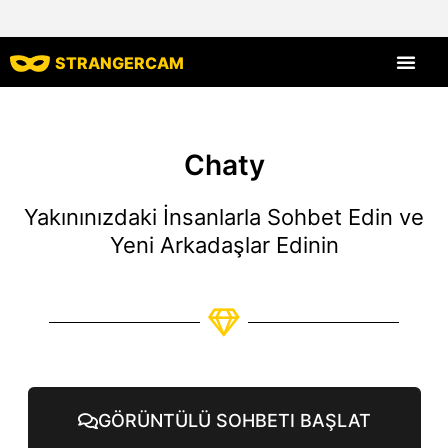
STRANGERCAM
Tüm Yorumlar
Tüm Özellikle
Chaty
Yakınınızdaki İnsanlarla Sohbet Edin ve
Yeni Arkadaşlar Edinin
GÖRÜNTÜLÜ SOHBETI BAŞLAT