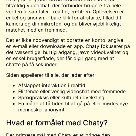
tilfældig videochat, der forbinder brugere fra hele
verden til samtaler i realtid, en-til-en. Oplevelsen er
enkel og anonym - bare klik for at starte, tillad dit
kamera og din mikrofon, og du bliver øjeblikkeligt
matchet med en fremmed.
Det er ikke nødvendigt at oprette en konto, angive
en e-mail eller downloade en app. Chaty fokuserer på
det væsentlige: hurtig adgang, jævn videokvalitet og
en enkel brugerflade, der får dig i gang med at
chatte på få sekunder.
Siden appellerer til alle, der leder efter:
Afslappet interaktion i realtid
Flirtende eller venlig videochat med fremmede
Sprogpraksis eller kulturel udveksling
En måde at få tiden til at gå på eller
mødes
nye
mennesker anonymt
Hvad er formålet med Chaty?
Det primære mål med Chaty er at bringe den