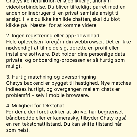
Chatys kernefunktion er øjeblikkelig, anonym
videoforbindelse. Du bliver tilfældigt parret med en
anden onlinebruger til en privat samtale ansigt til
ansigt. Hvis du ikke kan lide chatten, skal du blot
klikke på "Næste" for at komme videre.
2. Ingen registrering eller app-download
Hele oplevelsen foregår i din webbrowser. Det er ikke
nødvendigt at tilmelde sig, oprette en profil eller
installere software. Det holder dine personlige data
private, og onboarding-processen er så hurtig som
muligt.
3. Hurtig matchning og overspringning
Chatys backend er bygget til hastighed. Nye matches
indlæses hurtigt, og overgangen mellem chats er
problemfri - selv i mobile browsere.
4. Mulighed for tekstchat
For dem, der foretrækker at skrive, har begrænset
båndbredde eller er kamerasky, tilbyder Chaty også
en ren tekstchattilstand. Du kan skifte tilstand når
som helst.