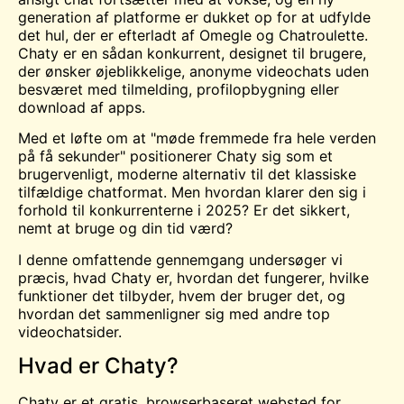
generation af platforme er dukket op for at udfylde
det hul, der er efterladt af
Omegle
og
Chatroulette
.
Chaty er en sådan konkurrent, designet til brugere,
der ønsker øjeblikkelige, anonyme videochats uden
besværet med tilmelding, profilopbygning eller
download af apps.
Med et løfte om at "møde fremmede fra hele verden
på få sekunder" positionerer Chaty sig som et
brugervenligt, moderne alternativ til det klassiske
tilfældige chatformat. Men hvordan klarer den sig i
forhold til konkurrenterne i 2025? Er det sikkert,
nemt at bruge og din tid værd?
I denne omfattende gennemgang undersøger vi
præcis, hvad Chaty er, hvordan det fungerer, hvilke
funktioner det tilbyder, hvem der bruger det, og
hvordan det sammenligner sig med andre top
videochatsider.
Hvad er Chaty?
Chaty er et gratis, browserbaseret websted for