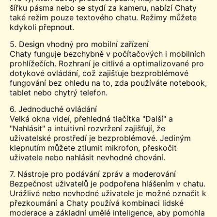
šířku pásma nebo se stydí za kameru, nabízí Chaty
také režim pouze textového chatu. Režimy můžete
kdykoli přepnout.
5. Design vhodný pro mobilní zařízení
Chaty funguje bezchybně v počítačových i mobilních
prohlížečích. Rozhraní je citlivé a optimalizované pro
dotykové ovládání, což zajišťuje bezproblémové
fungování bez ohledu na to, zda používáte notebook,
tablet nebo chytrý telefon.
6. Jednoduché ovládání
Velká okna videí, přehledná tlačítka "Další" a
"Nahlásit" a intuitivní rozvržení zajišťují, že
uživatelské prostředí je bezproblémové. Jediným
klepnutím můžete ztlumit mikrofon, přeskočit
uživatele nebo nahlásit nevhodné chování.
7. Nástroje pro podávání zpráv a moderování
Bezpečnost uživatelů je podpořena hlášením v chatu.
Urážlivé nebo nevhodné uživatele je možné označit k
přezkoumání a Chaty používá kombinaci lidské
moderace a základní umělé inteligence, aby pomohla