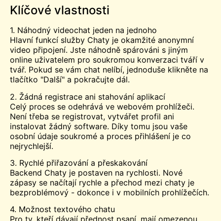
Klíčové vlastnosti
1. Náhodný videochat jeden na jednoho
Hlavní funkcí služby Chaty je okamžité anonymní
video připojení. Jste náhodně spárováni s jiným
online uživatelem pro soukromou konverzaci tváří v
tvář. Pokud se vám chat nelíbí, jednoduše klikněte na
tlačítko "Další" a pokračujte dál.
2. Žádná registrace ani stahování aplikací
Celý proces se odehrává ve webovém prohlížeči.
Není třeba se registrovat, vytvářet profil ani
instalovat žádný software. Díky tomu jsou vaše
osobní údaje soukromé a proces přihlášení je co
nejrychlejší.
3. Rychlé přiřazování a přeskakování
Backend Chaty je postaven na rychlosti. Nové
zápasy se načítají rychle a přechod mezi chaty je
bezproblémový - dokonce i v mobilních prohlížečích.
4. Možnost textového chatu
Pro ty, kteří dávají přednost psaní, mají omezenou