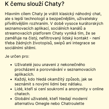
K čemu slouží Chaty?
Hlavním cílem Chaty je vrátit klasický náhodný chat,
ale s lepší technologií a bezpečnějším, uživatelsky
přívětivějším rozhraním. V době vysoce kurátorských
seznamovacích aplikací, sociálních kanálů a
streamovacích platforem Chaty vyniká tím, že se
zaměřuje na čistý, nefiltrovaný lidský kontakt - není
třeba žádných životopisů, swipů ani integrace se
sociálními sítěmi.
Je určen pro:
Uživatelé jsou unaveni z nekonečného
procházení a porovnávání v seznamovacích
aplikacích.
Každý, kdo hledá okamžitý způsob, jak se
seznámit s novými lidmi bez nátlaku.
Lidé, kteří si cení soukromí a anonymity v online
chatech.
Globální uživatelé, kteří hledají moderní
alternativu Omegle nebo Chatroulette