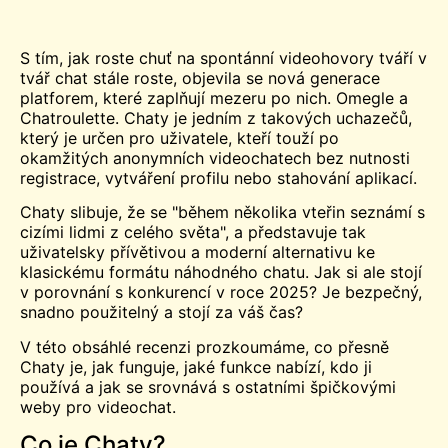
S tím, jak roste chuť na spontánní videohovory tváří v
tvář
chat
stále roste, objevila se nová generace
platforem, které zaplňují mezeru po nich.
Omegle
a
Chatroulette
. Chaty je jedním z takových uchazečů,
který je určen pro uživatele, kteří touží po
okamžitých anonymních videochatech bez nutnosti
registrace, vytváření profilu nebo stahování aplikací.
Chaty slibuje, že se "během několika vteřin seznámí s
cizími lidmi z celého světa", a představuje tak
uživatelsky přívětivou a moderní alternativu ke
klasickému formátu náhodného chatu. Jak si ale stojí
v porovnání s konkurencí v roce 2025? Je bezpečný,
snadno použitelný a stojí za váš čas?
V této obsáhlé recenzi prozkoumáme, co přesně
Chaty je, jak funguje, jaké funkce nabízí, kdo ji
používá a jak se srovnává s ostatními špičkovými
weby pro videochat.
Co je Chaty?