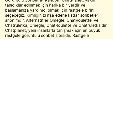
tanıdıklar edinmek için harika bir yerdir ve
başlamanıza yardımcı olmak için rastgele birini
seçeceğiz. Kimliğinizi ifşa edene kadar sohbetler
anonimdir. Alternatifler
Omegle
,
ChatRoulette
, ve
Chatruletka, Omegle, ChatRoulette ve Chatruletka'dir.
Chatplanet, yeni insanlarla tanışmak için en büyük
rastgele görüntülü sohbet sitesidir. Rastgele
yabancılarla küçük konuşmalar yapın.
Zihinsel Kapasiteniz ve Geçmişiniz
Hakkında Kişiyle İletişim Kurun
Chatplanet'de, doğru kişiyi bulmanızı sağlayan akıllı
filtreleri tanıttık. Sizin için en iyi sonucu almak için
mesleği, fiziksel özellikleri ve diğer konum bilgilerini
verebilirsiniz. Böylece doğru insanlarla iletişim
kurabilir ve hayatınızın en güzel zamanını
geçirebilirsiniz.
Sonuç
Kalibrenizdeki insanlarla iletişim kurmak istiyorsanız,