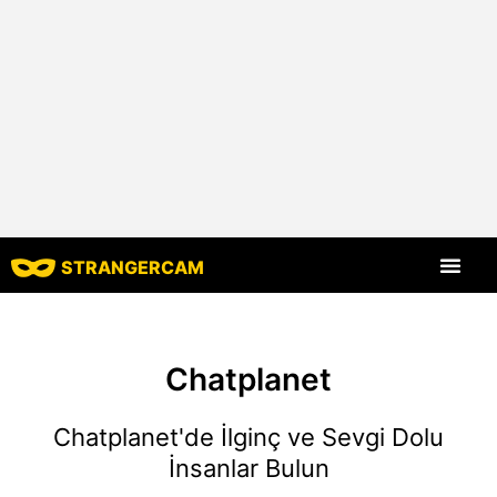
STRANGERCAM
Tüm Yorumlar
Tüm Özellikle
Chatplanet
Chatplanet'de İlginç ve Sevgi Dolu
İnsanlar Bulun