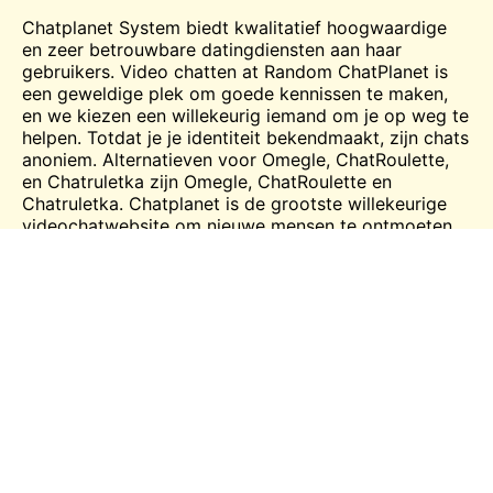
Chatplanet System biedt kwalitatief hoogwaardige
en zeer betrouwbare datingdiensten aan haar
gebruikers.
Video chatten
at Random ChatPlanet is
een geweldige plek om goede kennissen te maken,
en we kiezen een willekeurig iemand om je op weg te
helpen. Totdat je je identiteit bekendmaakt, zijn chats
anoniem. Alternatieven voor
Omegle
,
ChatRoulette
,
en Chatruletka zijn Omegle, ChatRoulette en
Chatruletka. Chatplanet is de grootste willekeurige
videochatwebsite om nieuwe mensen te ontmoeten.
Maak een praatje met willekeurige vreemden.
Communiceer met de persoon over uw
mentale capaciteiten en achtergrond
Op Chatplanet, hebben we de slimme filters die u
toelaten om de juiste persoon te vinden. U kunt het
beroep, fysieke kenmerken, en andere locatie-
informatie voor het ophalen van het beste resultaat
voor je. Zo kunt u communiceren met de juiste
mensen en hebben de beste tijd van je leven.