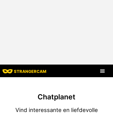
STRANGERCAM
Alle beoord
Chatplanet
Vind interessante en liefdevolle